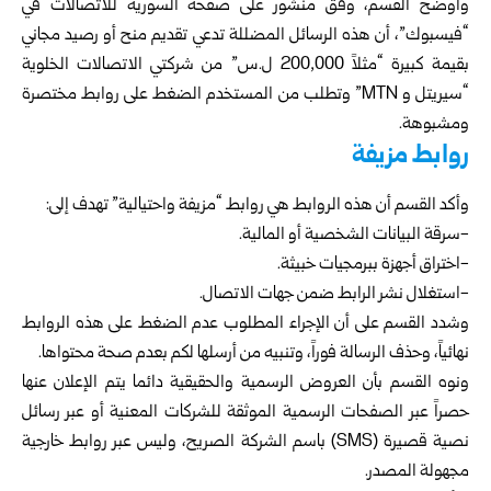
وأوضح القسم، وفق منشور على صفحة السورية للاتصالات في
“فيسبوك”، أن هذه الرسائل المضللة تدعي تقديم منح أو رصيد مجاني
بقيمة كبيرة “مثلاً 200,000 ل.س” من شركتي الاتصالات الخلوية
“سيريتل و MTN” وتطلب من المستخدم الضغط على روابط مختصرة
ومشبوهة.
روابط‌ مزيفة
وأكد القسم أن هذه الروابط هي روابط “مزيفة واحتيالية” تهدف إلى:
-سرقة البيانات الشخصية أو المالية.
-اختراق أجهزة ببرمجيات خبيثة.
-استغلال نشر الرابط ضمن جهات الاتصال.
وشدد القسم على أن الإجراء المطلوب عدم الضغط على هذه الروابط
نهائياً، وحذف الرسالة فوراً، وتنبيه من أرسلها لكم بعدم صحة محتواها.
ونوه القسم بأن العروض الرسمية والحقيقية دائما يتم الإعلان عنها
حصراً عبر الصفحات الرسمية الموثقة للشركات المعنية أو عبر رسائل
نصية قصيرة (SMS) باسم الشركة الصريح، وليس عبر روابط خارجية
مجهولة المصدر.