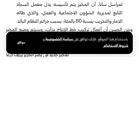
لمراسل سانا، أن المخبز يتم تأسيسه بدل معمل السجاد
التابع لمديرية الشؤون الاجتماعية والعمل، والذي طاله
الدمار والتخريب بنسبة 80 بالمئة، بسبب جرائم النظام البائد.
وبيّن الحسن أن أعمال تركيب خط الإنتاج بدأت، وسيتم وضع المخبز
بالخدمة الفعلية قبل نهاية العام الحالي.
سياسة الخصوصية
باستخدام هذا الموقع ، فإنك توافق على
و
موافق
شروط الاستخدام
.
وأشار الحسن إلى أن فرع المؤسسة يعمل بكل إمكانياته
لتأمين مادة الخبز للمواطنين ضمن المواصفات والمعايير
المعتمدة، مع الحرص على اتخاذ ‏الإجراءات اللازمة لضمان
استمرار العملية الإنتاجية في كل مخابز المحافظة.
وتعاني بلدة بصر الحرير من ضعف في الخدمات التموينية، حيث تضم
مخبزاً خاصاً وحيداً يغطي احتياجات قسم من أهالي البلدة الذين يبلغ
تعدادهم نحو 35 ألف نسمة، ما يجعل إحداث مخبز جديد ضرورة ملحة
في المرحلة الراهنة.