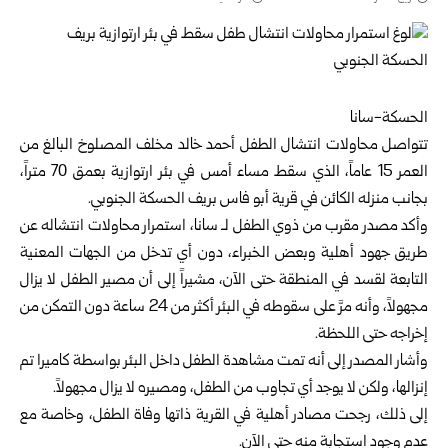
الحسكة-سانا
تتواصل محاولات انتشال الطفل أحمد خالد مخلف المصلوخ البالغ من
العمر 15 عاماً، الذي سقط مساء أمس في بئر ارتوازية بعمق 70 متراً،
بجانب منزله الكائن في قرية أبو فاس بريف الحسكة الجنوبي.
وأكد مصدر مقرب من ذوي الطفل لـ سانا، استمرار محاولات انتشاله عن
طريق جهود أهلية وبعض الخبراء، دون أي تدخل من الجهات المعنية
التابعة لقسد في المنطقة حتى الآن، مشيراً إلى أن مصير الطفل لا يزال
مجهولاً، وأنه مرَّ على سقوطه في البئر أكثر من 24 ساعة دون التمكن من
إخراجه حتى اللحظة.
وأشار المصدر إلى أنه تمت مشاهدة الطفل داخل البئر بواسطة كاميرا تم
إنزالها، ولكن لا يوجد أي تجاوب من الطفل، ومصيره لا يزال مجهولاً.
إلى ذلك، رجحت مصادر أهلية في القرية ذاتها وفاة الطفل، وخاصة مع
عدم وجود استجابة منه حتى الآن.