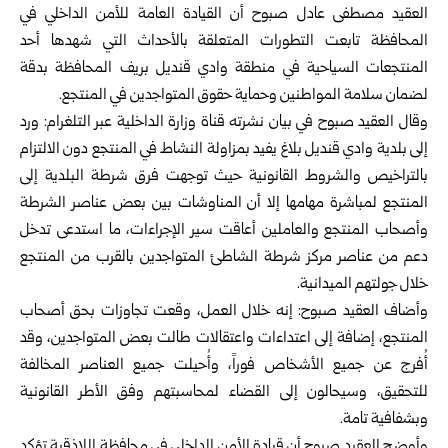
العقيد مصطفى عادل صبوح أن القيادة العامة للأمن الداخلي في
المحافظة تابعت التطورات المتعلقة بالأحداث التي شهدها أحد
المنتجعات السياحية في منطقة وادي قنديل بريف المحافظة بدقة
لضمان سلامة المواطنين وحماية حقوق المتواجدين في المنتجع.
وقال العقيد صبوح في بيان نشرته قناة وزارة الداخلية عبر التلغرام: ورد
إلى بلدية وادي قنديل بلاغ يفيد بمزاولة النشاط في المنتجع دون الالتزام
بالتراخيص والشروط القانونية حيث توجهت فرق شرطة البلدية إلى
المنتجع لمباشرة مهامها إلا أن المناوشات بين بعض عناصر الشرطة
وأصحاب المنتجع والعاملين أعاقت سير الإجراءات، ما استدعى تدخل
دعم من عناصر مركز شرطة الشاطئ المتواجدين بالقرب من المنتجع
خلال جولتهم الميدانية.
وأضاف العقيد صبوح: إنه خلال العمل، وقعت تجاوزات بحق أصحاب
المنتجع، إضافة إلى اعتداءات واعتقالات طالت بعض المتواجدين، وقد
أُفرج عن جميع الأشخاص فوراً، وأُحيلت جميع العناصر المخالفة
للتحقيق، وسيحالون إلى القضاء لمحاسبتهم وفق الأطر القانونية
وبشفافية تامة.
وأوضح العقيد صبوح أن قيادة الأمن الداخلي في محافظة اللاذقية تؤكد