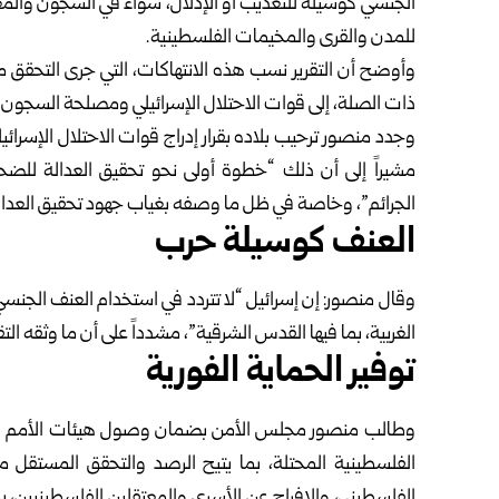
الجنسي كوسيلة للتعذيب أو الإذلال، سواء في السجون والمعت
للمدن والقرى والمخيمات الفلسطينية.
وأوضح أن التقرير نسب هذه الانتهاكات، التي جرى التحقق من
ذات الصلة، إلى قوات الاحتلال الإسرائيلي ومصلحة السجون ا
وجدد منصور ترحيب بلاده بقرار إدراج قوات الاحتلال الإسرائي
مشيراً إلى أن ذلك “خطوة أولى نحو تحقيق العدالة للضح
الجرائم”، وخاصة في ظل ما وصفه بغياب جهود تحقيق العدالة 
العنف كوسيلة حرب
وقال منصور: إن إسرائيل “لا تتردد في استخدام العنف الج
الغربية، بما فيها القدس الشرقية”، مشدداً على أن ما وثقه ال
توفير الحماية الفورية
وطالب منصور مجلس الأمن بضمان وصول هيئات الأمم المت
الفلسطينية المحتلة، بما يتيح الرصد والتحقق المستقل م
الفلسطيني، والإفراج عن الأسرى والمعتقلين الفلسطينيين،