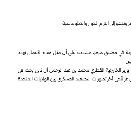
رية في مضيق هرمز، مشددة على أن مثل هذه الأعمال تهدد
ين.
 وزير الخارجية القطري محمد بن عبد الرحمن آل ثاني بحث في
س عراقجي آخر تطورات التصعيد العسكري بين الولايات المتحدة
اءات التي استهدفت السفن التجارية في مضيق هرمز، رغم أجواء
كد أن مثل هذه الأعمال من شأنها تقويض الثقة، وتهديد أمن
ستقرار الإقليميين.
نفيذ ما تم التوافق عليه في إطار مذكرة التفاهم، بما يسهم في