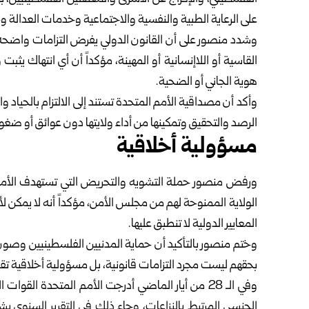
على الرعاية الطبية والنفسية والاجتماعية وخدمات العدالة وج
وشدد منصور على أن القانون الدولي يفرض التزامات واضحة بح
القاسية أو اللاإنسانية أو المهينة، مؤكداً أن أي انتهاك ي
هوية الجاني أو الضحية.
وأكد أن مصداقية الأمم المتحدة تستند إلى الالتزام بالحياد وا
الرصد والتحقيق وتمكينها من أداء ولايتها دون عوائق أو ض
مسؤولية أخلاقية
ورفض منصور حملة التشويه والتحريض التي تستهدف الأمين
الولاية الممنوحة لهم من مجلس الأمن، مؤكداً أنه لا يمكن ل
المعايير الدولية لا تنطبق عليها.
وختم منصور بالتأكيد أن حماية المدنيين الفلسطينيين وصون
بحقهم ليست مجرد التزامات قانونية، بل مسؤولية أخلاقية تق
وفي الـ 28 من أيار الماضي أدرجت الأمم المتحدة ال
الجنسي المرتبط بالنزاعات، وجاء ذلك في التقرير السنوي بش