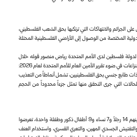
ى الجرائم والانتهاكات التي ترتكبها بحق الشعب الفلسطيني،
لدولية المختصة من الوصول إلى الأراضي الفلسطينية المحتلة
ئم لدولة فلسطين لدى الأمم المتحدة رياض منصور قوله خلال
جلسة لمجلس الأمن الدولي حول العنف الجنسي المرتبط بالنزاعات في ضوء تقرير الأمين العام للأمم المتحدة لعام 2026:
ات ذات طابع جنسي بحق الفلسطينيين، تشمل أنماطاً من التعذيب
الحالات التي جرى التحقق منها تمثل جزءاً محدوداً من الحجم
وأضاف منصور: إن التقرير وثق نحو 31 ضحية فلسطينية، بينهم 14 رجلاً و7 نساء و9 أطفال ذكور وطفلة واحدة، تعرضوا
التفتيش الجسدي المهين، والتعري القسري، واستخدام العنف