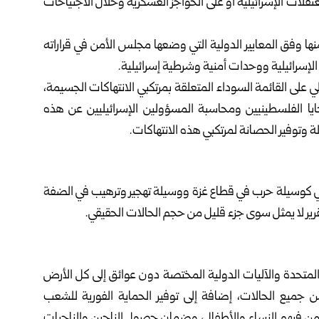
قلات الإسرائيلية أو على الحواجز العسكرية وخلال الاجتياحات
ها وفق المعايير الدولية التي وضعها مجلس الأمن في قراراته
لإسرائيلية ووحدات أمنية وشرطية إسرائيلية.
لي على القائمة السوداء المتعلقة بمرتكبي الانتهاكات الجسيمة،
ايا الفلسطينيين ومحاسبة المسؤولين الإسرائيليين عن هذه
وتوفير الحصانة لمرتكبي هذه الانتهاكات.
نسي كوسيلة حرب في قطاع غزة ووسيلة تهجير وترهيب في الضفة
تقرير لا يمثل سوى جزء قليل من حجم الحالات الحقيقي.
حدة والآليات الدولية المختصة دون عوائق إلى كل الأرض
ن جميع الحالات، إضافة إلى توفير الحماية الفورية للشعب
 بمن فيهم النساء والأطفال، وضمان حصول الناجين والناجيات