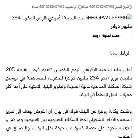
تاريخ النشر: 2026/07/09 4:51 مساءً
اخر تحديث: 2026/07/09 4:51 مساءً
مصدر الصورة_رويترز
الرباط-سانا
أعلن بنك التنمية الأفريقي اليوم الخميس تقديم قرض بقيمة 205
ملايين يورو (نحو 234 مليون دولار) للمغرب، للمساهمة في توسيع
شبكة السكك الحديدية عالية السرعة وتطوير البنية التحتية على أحد أكثر
ممرات النقل ازدحاماً في البلاد.
ونقلت وكالة رويترز عن البنك قوله في بيان: إن القرض يهدف إلى تعزيز
السعة والأداء التشغيلي لخط السكك الحديدية بين القنيطرة ومراكش،
الذي يستحوذ على حصة كبيرة من حركة نقل الركاب والبضائع في
المغرب.