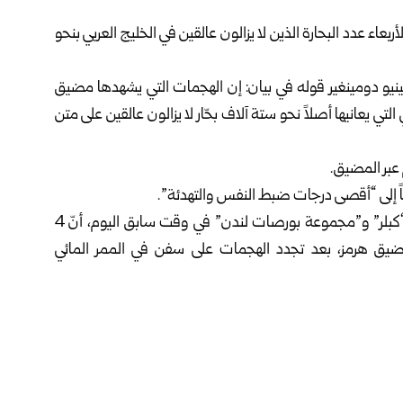
ربعاء عدد البحارة الذين لا يزالون عالقين في الخليج العربي بنحو
نيو دومينغير قوله في بيان: إن الهجمات التي يشهدها مضيق
 يعانيها أصلاً نحو ستة آلاف بحّار لا يزالون عالقين على متن
 عبر المضيق.
 ⁠إلى “أقصى درجات ⁠ضبط النفس ⁠والتهدئة”.
وأظهرت بيانات تتبع السفن الصادرة عن شركتي التحليلات “كبلر” و”مجموعة بورصات لندن” في وقت سابق اليوم، أنّ 4
ضيق هرمز، بعد تجدد الهجمات على سفن في الممر المائي