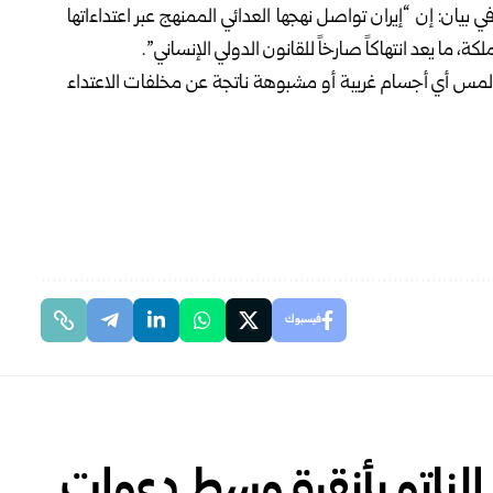
في بيان: إن “إيران تواصل نهجها العدائي الممنهج عبر اعتداءاتها
، ما يعد انتهاكاً صارخاً للقانون الدولي الإنساني”.
و لمس أي أجسام غريبة أو مشبوهة ناتجة عن مخلفات الاعتداء
فيسبوك
 الناتو بأنقرة وسط دعوات