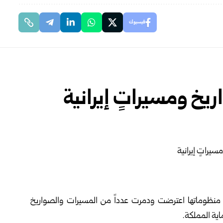
فيسبوك
يخ ومسيراتٍ إيرانية
، أن منظوماتها اعترضت ودمرت عدداً من المسيرات والصواريخ
اية المملكة.