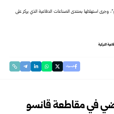
وم النسخة 36 من قمة “الناتو”، وجرى استهلالها بمنتدى الصناعات الدفاعية الذي يركز على
عية التركية
فيسبوك
يار أرضي في مقاطعة قانسو