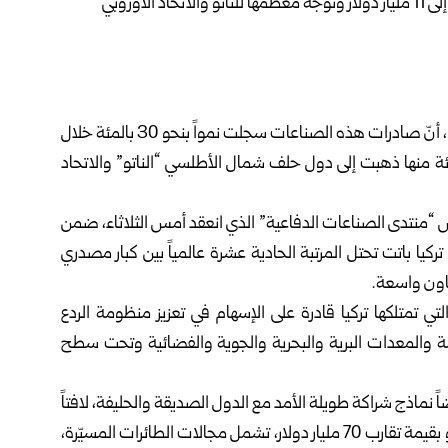
أعلن رئيس هيئة الصناعات الدفاعية التركية “خلوق غورغون”، أنّ صادرات هذه الصناعات سجلت نمواً بنحو 30 بالمئة خلال
ماضي، لتصل إلى 11 مليار دولار، لافتاً إلى أن 56 بالمئة منها ذهبت إلى دول حلف شمال الأطلسي “الناتو” والاتحاد
“منتدى الصناعات الدفاعية” الذي انعقد أمس الثلاثاء، ضمن
ة ” أنّ تركيا باتت تحتل المرتبة الحادية عشرة عالمياً بين كبار مصدري
عاون واسعة.
لتي تمتلكها تركيا قادرة على الإسهام في تعزيز منظومة الردع
ظمة والمعدات البرية والبحرية والجوية والفضائية وتحت سطح
ضاً نماذج شراكة طويلة الأمد مع الدول الصديقة والحليفة، لافتاً
إلى أنّ المنتدى شهد الإعلان عن برامج مشتريات دفاعية للناتو بقيمة تقارب 70 مليار دولار، تشمل مجالات الطائرات المسيّرة،