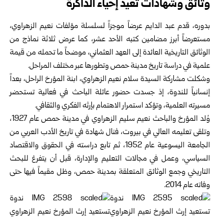
وثائق وشهادات تعيد إحياء الذاكرة
بدوره، قدم عبد الدايم عرضاً موجزاً لسلسلة مؤلفات نعيم الزهراوي،
مستعرضاً أبرز مضامين كتبه الأحد عشر، كما عرض ثلاثة نماذج من
الوثائق التاريخية العائدة إلى العهد العثماني، موضحاً ما تحمله من قيمة
علمية في دراسة تاريخ مدينة حمص وتطورها عبر مختلف المراحل.
وشكلت مشاركة السيدة سلام نعيم الزهراوي، ابنة المؤرخ الراحل، بعداً
إنسانياً للندوة، إذ جسدت حضور عائلة الباحث في فعالية تستحضر
مسيرته العلمية، وتؤكد استمرار الاهتمام بإرثه الفكري والثقافي.
وُلد المؤرخ والباحث نعيم سليم الزهراوي في مدينة حمص عام 1927،
وتلقى تعليمه العالي في بيروت، فنال شهادة في تاريخ الأدب العربي من
الجامعة اليسوعية عام 1952، ثم تابع دراسته في الحقوق والاقتصاد
السياسي، وعمل في مجالات التعليم والإدارة، قبل أن يتفرغ للبحث
التاريخي وجمع الوثائق المتعلقة بمدينة حمص، وظل مقيماً فيها حتى
وفاته عام 2014.