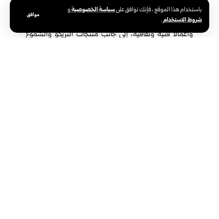
بمنطقة عين الكرش في دمشق، ويستمر حتى يوم غد
سياسة الخصوصية
باستخدام هذا الموقع ، فإنك توافق على
و
موافق
شروط الاستخدام
.
الخميس، ويضم زوايا متنوعة تعرض مشغولات يدوية تراثية
وأعمالاً فنية وثقافية، إلى جانب منتجات التريكو والشموع
العطرية والمنظفات المنزلية، في فعالية تندرج ضمن جهود
تمكين المرأة اقتصادياً، وتعزيز حضورها في سوق الإنتاج
المحلي، مع تطلع مستقبلي للوصول بهذه المنتجات إلى
الأسواق الخارجية.
تمكين اقتصادي يبدأ من الحرفة
أوضح رئيس اتحاد عمال دمشق وريفها نادر سوسق في
تصريح لـ سانا أن المعرض يهدف إلى تشجيع المرأة العاملة
على رفد الأسواق المحلية بمنتجات صنعتها بيديها بإتقان،
وتنمية مهاراتها المهنية، وتحفيزها على ابتكار أفكار إنتاجية
جديدة، بما يسهم في تحسين دخلها.