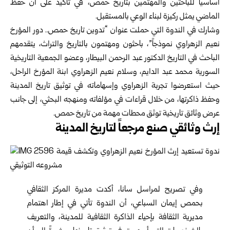
أساسياً للباحثين والمهتمين بتاريخ حمص، في تأكيد على أن حفظ
الماضي يمثل ركيزة لبناء الوعي بالمستقبل.
وشارك في الندوة التي حملت عنوان “تدوين تاريخ حمص.. دور المؤرخ
نعيم الزهراوي نموذجاً”، باحثون ومهتمون بالتاريخ والتراث، يتقدمهم
الباحث في التاريخ الدكتور عبد الرحمن البيطار، وعضو الجمعية التاريخية
السورية محمد عبد الدايم، وسلام نعيم الزهراوي ابنة المؤرخ الراحل،
حيث استعرضوا تجربة الزهراوي وإسهاماته في توثيق تاريخ المدينة
وحفظ ذاكرتها، من خلال قراءات في مؤلفاته ومنهجه البحثي، إلى جانب
عرض وثائق تاريخية توثق محطات مهمة من تاريخ حمص.
إرث وثائقي صنع مرجعاً لتاريخ المدينة
وفي تصريح لمراسل سانا، أكدت مديرة المركز الثقافي
بحمص إيمان السباعي، أن الندوة تأتي في إطار اهتمام
مديرية الثقافة بإحياء الذاكرة الثقافية للمدينة، والتعريف