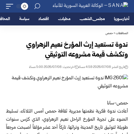
أخبار سوريا
مجلس الشعب
محليات
اقتصاد
سياسة
المحا
المحافظات
>
حمص
ندوة تستعيد إرث المؤرخ نعيم الزهراوي
وتكشف قيمة مشروعه التوثيقي
تاريخ النشر: 2026/07/08 4:59 مساءً
اخر تحديث: 2026/07/08 5:00 مساءً
حمص-سانا
أعادت ندوة فكرية نظمتها مديرية ثقافة
حمص
أمس الثلاثاء، تسليط
الضوء على تجربة المؤرخ الراحل نعيم الزهراوي، الذي كرّس سنوات
طويلة لتوثيق تاريخ المدينة وتراثها، تاركاً أحد عشر مؤلفاً أصبحت مرجعاً