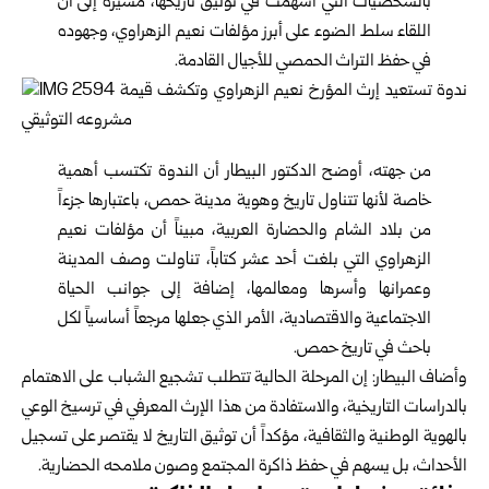
بالشخصيات التي أسهمت في توثيق تاريخها، مشيرةً إلى أن
اللقاء سلط الضوء على أبرز مؤلفات نعيم الزهراوي، وجهوده
في حفظ التراث الحمصي للأجيال القادمة.
من جهته، أوضح الدكتور البيطار أن الندوة تكتسب أهمية
خاصة لأنها تتناول تاريخ وهوية مدينة حمص، باعتبارها جزءاً
من بلاد الشام والحضارة العربية، مبيناً أن مؤلفات نعيم
الزهراوي التي بلغت أحد عشر كتاباً، تناولت وصف المدينة
وعمرانها وأسرها ومعالمها، إضافة إلى جوانب الحياة
الاجتماعية والاقتصادية، الأمر الذي جعلها مرجعاً أساسياً لكل
باحث في تاريخ حمص.
وأضاف البيطار: إن المرحلة الحالية تتطلب تشجيع الشباب على الاهتمام
بالدراسات التاريخية، والاستفادة من هذا الإرث المعرفي في ترسيخ الوعي
بالهوية الوطنية والثقافية، مؤكداً أن توثيق التاريخ لا يقتصر على تسجيل
الأحداث، بل يسهم في حفظ ذاكرة المجتمع وصون ملامحه الحضارية.