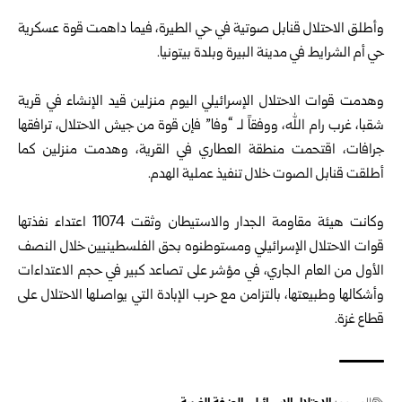
‏ ‏
وأطلق الاحتلال قنابل صوتية في حي الطيرة، فيما داهمت قوة عسكرية
حي ‏أم الشرايط في مدينة البيرة وبلدة بيتونيا.‏
‏ ‏
وهدمت قوات الاحتلال الإسرائيلي اليوم منزلين قيد الإنشاء في قرية
شقبا، ‏غرب رام الله، ووفقاً لـ “وفا” فإن قوة من جيش الاحتلال، ترافقها
جرافات، ‏اقتحمت منطقة العطاري في القرية، وهدمت منزلين كما
أطلقت قنابل ‏الصوت خلال تنفيذ عملية الهدم.‏
‏ ‏
وكانت هيئة مقاومة الجدار والاستيطان وثقت 11074 اعتداء نفذتها
قوات ‏الاحتلال الإسرائيلي ومستوطنوه بحق الفلسطينيين خلال ‏النصف
الأول من ‏العام الجاري، في مؤشر على تصاعد كبير في حجم الاعتداءات
وأشكالها ‏وطبيعتها، بالتزامن مع حرب ‏الإبادة التي يواصلها الاحتلال على
قطاع ‏غزة.‏