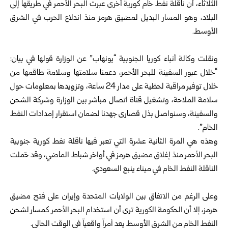
الثلاثاء، أن ناقلة نفط خام كورية أخرى عبرت البحر الأحمر في طريقها إلى
البلاد، وهو المسار البديل لمضيق هرمز منذ اندلاع الحرب في الشرق
الأوسط.
ونقلت وكالة أنباء كوريا الجنوبية “يونهاب” عن الوزارة قولها في بيان:
“خلال عبور السفينة للبحر الأحمر، دعمنا سلامتها وسلامة طاقمها من
خلال توفير مراقبة لحظية على مدار 24 ساعة، وتزويدها بمعلومات حول
سلامة الملاحة، وتشغيل قناة اتصال مباشر بين الوزارة وشركة الشحن
والسفينة، وسنواصل بذل قصارى جهدنا لضمان استقرار إمدادات النفط
الخام”.
وهذه هي المرة الثانية عشرة التي تعبر فيها ناقلة نفط كورية جنوبية
البحر الأحمر منذ إغلاق مضيق هرمز في أواخر شباط الماضي، وقد حّملت
الناقلة النفط الخام في ميناء ينبع السعودي.
وعلى الرغم من الاتفاق بين الولايات المتحدة وإيران على فتح مضيق
‏هرمز، إلا أن الحكومة الكورية ترى أن استخدام البحر الأحمر كمسار لشحن
‏النفط الخام من الشرق الأوسط يعد أمراً واقعياً في الوقت الحالي‎.‎