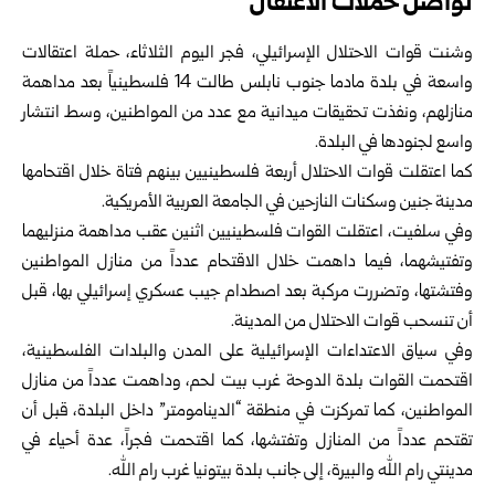
تواصل حملات الاعتقال
وشنت قوات الاحتلال الإسرائيلي، فجر اليوم الثلاثاء، حملة اعتقالات
‏واسعة في بلدة مادما جنوب نابلس طالت 14 فلسطينياً بعد مداهمة
منازلهم، ‏ونفذت تحقيقات ميدانية مع عدد من المواطنين، وسط انتشار
واسع لجنودها ‏في البلدة.‏
كما اعتقلت قوات الاحتلال أربعة فلسطينيين بينهم فتاة خلال اقتحامها
مدينة ‏جنين وسكنات النازحين في الجامعة العربية الأمريكية.‏
وفي سلفيت، اعتقلت القوات فلسطينيين اثنين عقب مداهمة منزليهما
‏وتفتيشهما، فيما داهمت خلال الاقتحام عدداً من منازل المواطنين
وفتشتها، ‏وتضررت مركبة بعد اصطدام جيب عسكري إسرائيلي بها، قبل
أن تنسحب ‏قوات الاحتلال من المدينة.‏
وفي سياق الاعتداءات الإسرائيلية على المدن والبلدات الفلسطينية،
اقتحمت ‏القوات بلدة الدوحة غرب بيت لحم، وداهمت عدداً من منازل
المواطنين، كما ‏تمركزت في منطقة “الدينامومتر” داخل البلدة، قبل أن
تقتحم عدداً من ‏المنازل وتفتشها، كما اقتحمت فجراً، عدة أحياء في
مدينتي رام الله والبيرة، ‏إلى جانب بلدة بيتونيا غرب رام الله.‏