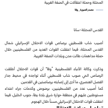
مصدر الصورة_وفا
‏القدس المحتلة-سانا‏
‏ ‏
أصيب شاب فلسطيني برصاص قوات الاحتلال الإسرائيلي شمال
القدس ‏المحتلة، فيما اعتقلت القوات العديد من الفلسطينيين خلال
حملة مداهمات ‏طالت مدن وبلدات الضفة الغربية.‏
‏ ‏
وذكرت وكالة الأنباء الفلسطينية “وفا” أن قوات الاحتلال أطلقت
الرصاص ‏الحي صوب شاب فلسطيني أثناء تواجده في محيط جدار
الفصل العنصري، ‏ما أدى إلى إصابته برصاصتين في القدمين.‏
كما أُصيب عدد من الفلسطينيين، برضوض وكدمات جراء اعتداء
‏مستوطنين عليهم في منطقة حوارة شرق بلدة يطا، جنوب الخليل، فيما
‏اعتقلت قوات الاحتلال الإسرائيلي مسناً خلال الهجوم.‏