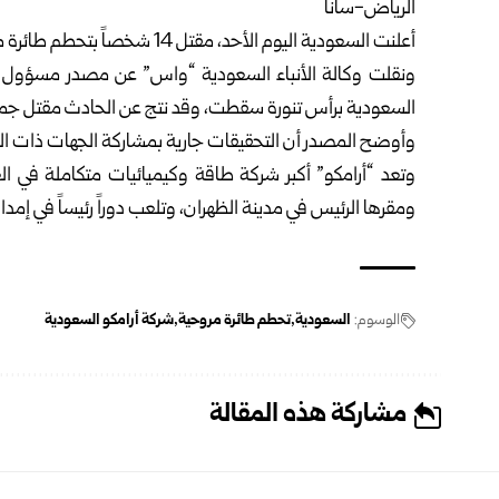
الرياض-سانا
أعلنت
السعودية
اليوم الأحد، مقتل 14 شخصاً بتحطم طائرة مروحية تابعة لشركة أرامكو برأس التنورة شرق البلاد.
ونقلت وكالة الأنباء السعودية “واس” عن مصدر مسؤول في 
السعودية برأس تنورة سقطت، وقد نتج عن الحادث مقتل جميع ركابها الـ 14 وجميعهم من المو
وأوضح المصدر أن التحقيقات جارية بمشاركة الجهات ذات ا
وتعد “أرامكو” أكبر شركة طاقة وكيميائيات متكاملة في ال
ومقرها الرئيس في مدينة الظهران، وتلعب دوراً رئيساً في إمدادا
الوسوم:
السعودية
تحطم طائرة مروحية
شركة أرامكو السعودية
مشاركة هذه المقالة