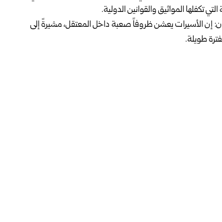
ي تكفلها المواثيق والقوانين الدولية.
يان: إن الأسيرات يعشن ظروفاً صعبة داخل المعتقل، مشيرةً إلى
فترة طويلة.
موضحةً أن قوات الاحتلال اقتحمت المعتقل قبل نحو أسبوع،
خل المعتقل.
وتقديم وجبات غذائية غير صالحة للاستهلاك الآدمي، في ظل
ويبلغ عدد الأسرى والمعتقلين الفلسطينيين نحو 9500، بينهم 3324 معتقلاً إدارياً، و95 أسيرة، وقرابة 360 طفلاً، وفق
ل الدامون
فيسبوك