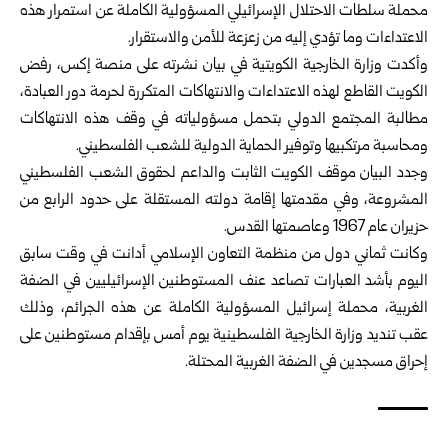
محملة سلطات الاحتلال ‏الإسرائيلي المسؤولية الكاملة عن استمرار هذه
الاعتداءات وما تؤدي إليه من زعزعة ‏للأمن والاستقرار.‏
وأكدت وزارة الخارجية الكويتية في بيان نشرته على منصة إكس، رفض
الكويت القاطع ‏لهذه الاعتداءات والانتهاكات المتكررة لحرمة دور العبادة،
مطالبة المجتمع الدولي بتحمل ‏مسؤولياته في وقف هذه الانتهاكات
ومحاسبة مرتكبيها وتوفير الحماية الدولية للشعب ‏الفلسطيني.‏
وجدد البيان موقف الكويت الثابت والداعم لحقوق الشعب الفلسطيني
المشروعة، وفي ‏مقدمتها إقامة دولته المستقلة على حدود الرابع من
حزيران عام 1967 وعاصمتها ‏القدس.‏
وكانت ثماني دول من منظمة التعاون الإسلامي أدانت في وقت سابق
اليوم بأشد العبارات ‏تصاعد عنف المستوطنين الإسرائيليين في الضفة
الغربية، محملة إسرائيل المسؤولية ‏الكاملة عن هذه الجرائم، وذلك
عقب تنديد وزارة الخارجية الفلسطينية يوم أمس بإقدام ‏مستوطنين على
إحراق مسجدين في الضفة الغربية المحتلة.‏