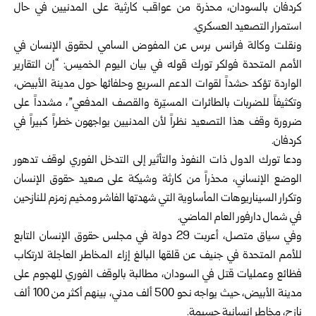
كردفان بالسودان، محذرة من عواقب كارثية على المدنيين في حال
استمرار التصعيد العسكري.
ونقلت وكالة فرانس برس عن المفوض السامي لحقوق الإنسان في
الأمم المتحدة فولكر تورك قوله في بيان اليوم الخميس: “إن التقارير
الواردة تؤكد حشداً لقوات الدعم السريع وحلفائها حول مدينة الأبيض،
وتكثيفاً للضربات بالطائرات المسيّرة والقصف المدفعي”، مشدداً على
ضرورة وقف هذا التصعيد نظراً لأن المدنيين يواجهون خطراً كبيراً في
كردفان.
ودعا تورك الدول ذات النفوذ والتأثير إلى التدخل الفوري لوقف تدهور
الوضع الإنساني، محذراً من كارثة وشيكة على صعيد حقوق الإنسان
وتكرار السيناريوهات المأساوية التي شهدتها الفاشر ومخيم زمزم للنازحين
في شمال دارفور العام الماضي.
وفي سياق متصل، أعربت 29 دولة في مجلس حقوق الإنسان التابع
للأمم المتحدة في جنيف عن قلقها البالغ إزاء المخاطر العاجلة لارتكاب
فظائع وعمليات قتل في السودان، مطالبة بالوقف الفوري للهجوم على
مدينة الأبيض، حيث يواجه نحو 500 ألف مدني، بينهم أكثر من 100 ألف
نازح، مخاطر إنسانية جسيمة.