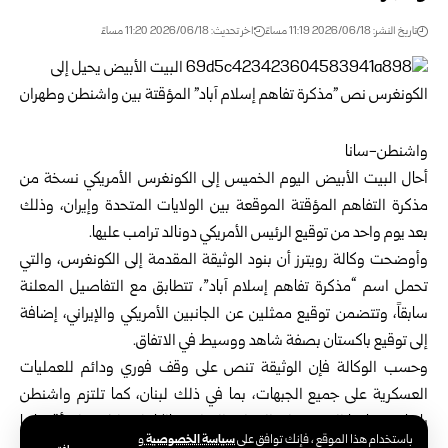
تاريخ النشر: 2026/06/18 11:19 مساءً
اخر تحديث: 2026/06/18 11:20 مساءً
واشنطن-سانا
أحال البيت الأبيض اليوم الخميس إلى الكونغرس الأمريكي نسخة من
مذكرة التفاهم المؤقتة الموقعة بين
الولايات المتحدة
وإيران، وذلك
بعد يوم واحد من توقيع الرئيس الأمريكي دونالد ترامب عليها.
وأوضحت وكالة رويترز أن بنود الوثيقة المقدمة إلى الكونغرس، والتي
تحمل اسم “مذكرة تفاهم إسلام آباد”، تتطابق مع التفاصيل المعلنة
سابقاً، وتتضمن توقيع ممثلين عن الجانبين الأمريكي والإيراني، إضافة
إلى توقيع باكستان بصفة شاهد ووسيط في الاتفاق.
وحسب الوكالة فإن الوثيقة تنص على وقف فوري ودائم للعمليات
العسكرية على جميع الجبهات، بما في ذلك لبنان، كما تلتزم واشنطن
بإنهاء حصارها البحري على الموانئ الإيرانية بالكامل خلال مهلة أقصاها
سياسة الخصوصية
باستخدام هذا الموقع ، فإنك توافق على
و