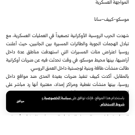
موسكو-كييف-سانا
شهدت
الحرب الروسية الأوكرانية
تصعيداً في العمليات العسكرية، مع
تبادل الهجمات الجوية والطائرات المسيرة بين الجانبين، حيث أعلنت
روسيا
اعتراض مئات المسيرات التي استهدفت مناطق عدة داخل
أراضيها، بينها محيط موسكو، في وقت تحدثت فيه عن ضربات أوكرانية
طالت منشآت طاقة وبنية لوجستية داخل العمق الروسي.
بالمقابل، أكدت كييف تنفيذ ضربات بعيدة المدى ضد مواقع داخل
روسيا، بينها منشآت نفطية ومراكز إمداد، معتبرة أنها رد مباشر على
الهجمات الروسية على المدن الأوكرانية.
سياسة الخصوصية
باستخدام هذا الموقع ، فإنك توافق على
و
وبينما تتصاعد التصريحات الروسية حول “ردود حاسمة” وتحذيرات من
موافق
شروط الاستخدام
.
توسيع نطاق المواجهة، تؤكد القيادة الأوكرانية استمرار العمليات
العسكرية ما لم يتم التوصل إلى إنهاء الحرب، في ظل غياب أي تقدم
ملموس في المسار الدبلوماسي حتى الآن.
تصريحات روسية: تصعيد في الرد العسكري