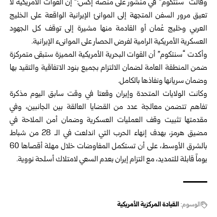
وقالت “سنتكوم” في منشور على منصة إكس:” إن القوات الأمريكية لا
تعيق مرور السفن المتجهة إلى الموانئ الإيرانية الواقعة على الخليج
العربي وخليج عُمان أو القادمة منها مشيرة إلى توقف كل الجهود
العسكرية الأمريكية الرامية لفرض الحصار على الموانىء الإيرانية.
وأكدت “سنتكوم” أن القوات البحرية الأمريكية المميزة ستبقى متمركزة
ضمن المنطقة العامة لضمان الالتزام بجميع بنود الاتفاقية والتقيد بها
وضمان سريانها ونفاذها بالكامل.
وكانت الولايات المتحدة وإيران وقعتا في وقت سابق اليوم مذكرة
تفاهم تتضمن معالجة عدد من القضايا العالقة بين الجانبين، وفي
مقدمتها تثبيت وقف العمليات العسكرية وضمان أمن الملاحة في
مضيق هرمز، بهدف إنهاء الحرب التي اندلعت في الـ 28 من شباط
بالشرق الأوسط، على أن تستكمل المفاوضات خلال مهلة أقصاها 60
يوماً قابلة للتمديد، مع التزام إيران بعدم السعي لامتلاك أسلحة نووية.
الوسوم:
القيادة المركزية الأمريكية