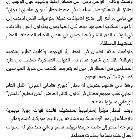
ونقلت وكالة ” فرانس برس” عن مصادر أمنية وشهود عيان قولهم: إن
إطلاق نار كثيفاً تواصل لساعات في محيط مطار “ديوري هاماني الدولي”
في نيامي ما أدى إلى اندلاع اشتباكات عنيفة مع قوات الأمن امتدت إلى
الأحياء السكنية المجاورة بينما كان المهاجمون يحاولون الفرار والاختباء
في الوقت الذي انتشر فيه الجيش في بعض الأحياء المحيطة بالمطار
لتمشيط المنطقة.
وتوقفت حركة الطيران في المطار إثر الهجوم، وأفادت تقارير إعلامية
إفريقية نقلاً عن شهود عيان بأن القوات العسكرية تمكنت من طرد
المسلحين من المطار في حين لم يتم بعد الكشف عن هوية المهاجمين
كما لم تتبنَ أي جهة الهجوم.
وهذا ثاني هجوم يتعرض له مطار “ديوري هاماني الدولي” خلال العام
الجاري عقب هجوم مماثل في كانون الثاني الماضي أعلن تنظيم “داعش”
الإرهابي مسؤوليته عنه.
ويعد المطار مركزاً إستراتيجياً يستضيف قاعدة قوات جوية نيجيرية
بالإضافة إلى مقر قوة عسكرية مشتركة بين النيجر وبوركينا فاسو ومالي.
وتواجه النيجر إلى جانب جارتيها بوركينا فاسو ومالي منذ نحو 10 سنوات
أعمال عنف تنفذها جماعات مسلحة.