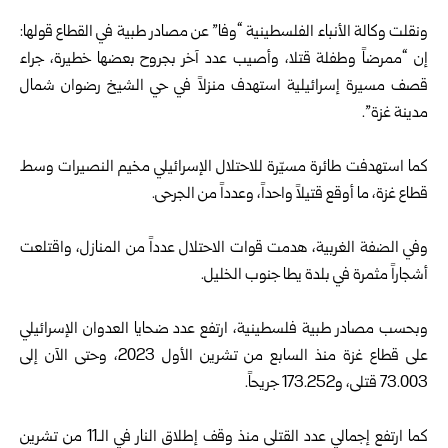
ونقلت وكالة الأنباء الفلسطينية “وفا” عن مصادر طبية في القطاع قولها:
إن “ممرضاً وطفلة قتلا، وأصيب عدد آخر بجروح بعضها خطيرة، جراء
قصف مسيرة إسرائيلية استهدف منزلاً في حي الشيخ رضوان شمال
مدينة غزة”.
كما استهدفت طائرة مسيّرة للاحتلال الإسرائيلي مخيم النصيرات وسط
قطاع غزة، ما أوقع قتيلاً واحداً، وعدداً من الجرحى.
وفي الضفة الغربية، هدمت قوات الاحتلال عدداً من المنازل، واقتلعت
أشجاراً مثمرة في بلدة يطا جنوب الخليل.
وبحسب مصادر طبية فلسطينية، ارتفع عدد ضحايا العدوان الإسرائيلي
على قطاع غزة منذ ‏السابع من تشرين الأول 2023،‏ وحتى الآن إلى
73.003 قتلى، و173.252 جريحاً.
كما ارتفع إجمالي عدد القتلى منذ وقف إطلاق النار في الـ11 من تشرين