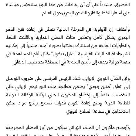
المضيق، مشدداً على أن أي إجراءات من هذا النوع ستنعكس مباشرة
على أسعار النفط والغاز والشحن البحري حول العالم.
وأضاف: إن الأولوية في المرحلة الحالية تتمثل في إعادة فتح الممر
البحري بشكل كامل وتمكين مئات السفن التجارية وناقلات النفط
والحاويات العالقة من استئناف رحلاتها بصورة آمنة، مشيراً إلى إمكانية
نشر حاملة الطائرات الفرنسية “شارل ديغول” خلال أيام للمساهمة في
مهمة دولية تهدف إلى تأمين الملاحة في المنطقة بعد تثبيت الاتفاق.
وفي الشأن النووي الإيراني، شدّد الرئيس الفرنسي على ضرورة التوصل
إلى اتفاق “متين وجدي” يضمن معالجة ملف اليورانيوم الإيراني عالي
التخصيب، داعياً إلى إخضاع المخزون الحالي لرقابة الوكالة الدولية
للطاقة الذرية ومنع إعادة تكوين قدرات تسمح بإنتاج مواد يمكن
استخدامها في صناعة السلاح النووي.
وأوضح ماكرون أن الملف الإيراني سيكون من أبرز القضايا المطروحة