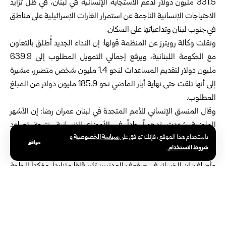
331.5 ‏مليون دولار لدعم الاستجابة الإنسانية في لبنان، في ظل تزايد
الاحتياجات ‏الإنسانية الناجمة عن استمرار الغارات الإسرائيلية على مناطق
في جنوب ‏لبنان وتداعياتها على السكان.‏
ونقلت وكالة رويترز عن المنظمة قولها: إن النداء الجديد أُطلق بالتعاون
مع ‏الحكومة اللبنانية، ويرفع إجمالي التمويل المطلوب إلى 639.9
مليون دولار ‏لتقديم المساعدات لنحو 1.4 مليون شخص متضرر، مشيرة
إلى أنها تلقت ‏حتى نهاية أيار الماضي نحو 185.9 مليون دولار من المبلغ
المطلوب.‏
وقال المنسق الإنساني للأمم المتحدة في لبنان عمران رضا: إن الأشهر
‏الماضية شهدت تدهوراً حاداً في الأوضاع الإنسانية، نتيجة تصاعد
سياسة الخصوصية
باستخدام هذا الموقع ، فإنك توافق على
و
الغارات ‏الإسرائيلية، وما رافقها من ارتفاع في أعداد الضحايا والنازحين
موافق
شروط الاستخدام
.
والأضرار ‏الواسعة التي لحقت بالبنية التحتية.‏
وأضاف: إن الخسائر في صفوف المدنيين تثير قلقاً متزايداً، مؤكداً الحاجة
إلى ‏تعزيز الدعم الدولي لتلبية الاحتياجات الإنسانية المتنامية في مختلف
المناطق ‏اللبنانية.‏
وكانت مسؤولة إدارة الأزمات في الاتحاد الأوروبي حاجة لحبيب، أعلنت
في ‏الثامن من أيار الماضي، أن أكثر من نصف سكان لبنان يعتمدون على