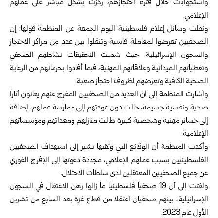
واستجوابات خلال فترة احتجازهم، ركزت بشكل مباشر على عملهم
الإعلامي.
ونقلت وسائل إعلام فلسطينية اليوم الجمعة عن المنظمة قولها: إن
الصحفيين تعرضوا لمعاملة قاسية وتنقلوا بين عدد من مراكز الاحتجاز
والسجون الإسرائيلية، حيث شملت التحقيقات نشاطهم الصحفي
وتغطياتهم الميدانية وعلاقاتهم المهنية، فيما أفادوا بحرمانهم من الرعاية
الصحية الكافية وتعرضهم لظروف احتجاز صعبة.
وأشارت المنظمة إلى أن العديد من الصحفيين المفرج عنهم يعانون آثاراً
صحية ونفسية جسيمة، حالت دون عودتهم إلى ممارسة عملهم، إضافة
إلى خسائر مهنية وشخصية كبيرة طالت منازلهم ومعداتهم ومؤسساتهم
الإعلامية.
وأكدت المنظمة أن الوقائع التي وثقتها تشير إلى استهداف الصحفيين
الفلسطينيين بسبب عملهم الإعلامي، مجددة دعوتها إلى الإفراج الفوري
عن جميع الصحفيين المعتقلين لدى سلطات الاحتلال.
ولفتت إلى أن 19 صحفياً فلسطينياً ما زالوا رهن الاعتقال في السجون
الإسرائيلية، بينهم صحفيان اعتقلا من قطاع غزة بعد السابع من تشرين
الأول عام 2023.