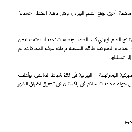
فينة أخرى ترفع العلم الإيراني، وهي ناقلة النفط “حسناء”
تي ترفع العلم الإيراني كسر الحصار وتجاهلت تحذيرات متعددة من
لمدمرة الأميركية طاقم السفينة بإخلاء غرفة المحركات، ثم
ى تعطيلها.
الحيوي بعد بدء الحرب الأميركية الإسرائيلية – الإيرانية في 28 شباط الماضي، وأعلنت
فشل جولة محادثات سلام في باكستان في تحقيق اختراق الشهر
رمز