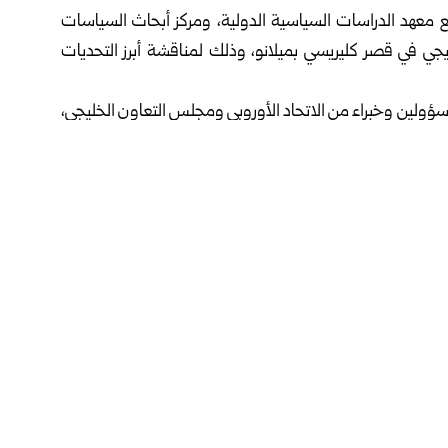
 معهد الدراسات السياسية الدولية، ومركز أبحاث السياسات
ليجي في قصر كليريسي بميلانو، وذلك لمناقشة أبرز التحديات
 مسؤولين وخبراء من الاتحاد الأوروبي ومجلس التعاون الخليجي،
وخصوصاً تداعيات الحرب الأمريكية الإسرائيلية -الإيرانية،
العالمية والأمن الاقتصادي.
ة ما بعد الحرب في ظل التحولات المتسارعة التي تشهدها
وبي–الخليجي في مجالات الأمن وإدارة الأزمات ومرونة الطاقة
أنصاري خلال الجلسة العامة للمبادرة أن الخليج العربي يمثّل
 عمق العلاقات والمصالح بين الجانبين وضرورة استمرار التعاون
عربي لويجي دي مايو على أن الأمن في الخليج العربي وفي أوروبا
صل لترسيخ الشراكة بين الجانبين.
ومن المقرر أن تنعقد النسخة الرابعة والعشرون من منتدى الدوحة يومي 5 و6 كانون الأول عام 2026 في الدوحة، تحت