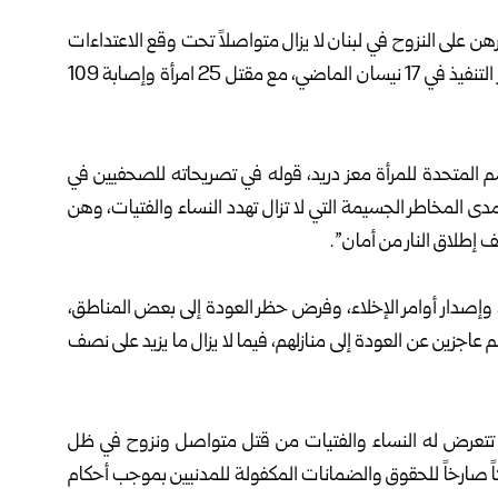
ن على النزوح في لبنان لا يزال متواصلاً تحت وقع الاعتداءات
الإسرائيلية المتواصلة، رغم دخول اتفاق وقف إطلاق النار حيز التنفيذ في 17 نيسان الماضي، مع مقتل 25 امرأة وإصابة 109
لأمم المتحدة للمرأة معز دريد، قوله في تصريحاته للصحفيين في
مدى المخاطر الجسيمة التي لا تزال تهدد النساء والفتيات، وهن
 إطلاق النار من أمان”.
ة، وإصدار أوامر الإخلاء، وفرض حظر العودة إلى بعض المناطق،
 عاجزين عن العودة إلى منازلهم، فيما لا يزال ما يزيد على نصف
 تتعرض له النساء والفتيات من قتل متواصل ونزوح في ظل
ً صارخاً للحقوق والضمانات المكفولة للمدنيين بموجب أحكام