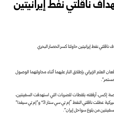
اف ناقلتي نفط إيرانيتين
ان العلم الإيراني بإطلاق النار عليهما أثناء محاولتهما الوصول
لمستمر”.
منصة إكس، أرفقته بلقطات للضربات التي استهدفت السفينتين،
إن طائرة من طراز “إف إيه 18 سوبر هورنت” تابعة للبحرية الأميركية عطلت ناقلتي النفط “إم تي سي ستار 3″ و”إم تي سيفدا”
سفينتين من بلوغ سواحل إيران”.