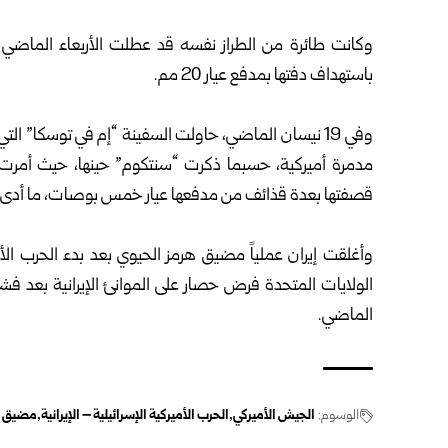
وكانت طائرة من الطراز نفسه قد عطلت الأربعاء الماضي س
باستهداف دفتها بمدفع عيار 20 مم.
وفي 19 نيسان الماضي، حاولت السفينة “إم في توسكا” ال
مدمرة أميركية، حسبما ذكرت “سنتكوم” حينها، حيث أمرت ا
قصفتها بعدة قذائف من مدفعها عيار خمس بوصات، ما أدى إل
وأغلقت إيران عملياً
مضيق هرمز
الولايات المتحدة فرض حصار على الموانئ الإيرانية بعد 
الماضي.
الوسوم:
الجيش الأميركي
الحرب الأميركية الإسرائيلية – الإيرانية
مضيق ه