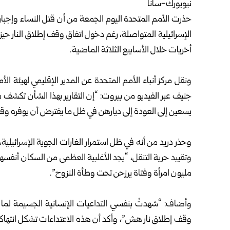
نيويورك-سانا
حذرت الأمم المتحدة اليوم الجمعة من أن قتل النساء وإجباره
أخريات خلال الأسابيع الثلاثة الماضية.
ونقل مركز أنباء الأمم المتحدة عن المدير الإقليمي لهيئة ا
جنيف عبر الفيديو من بيروت: “إن التقارير بهذا الشأن تكشف 
يسعين إلى العودة إلى ديارهن في ظل ما يفترض أن يوفره وقف
وحذر دريد من أنه في ظل استمرار الغارات الجوية الإسرائيلي
وتقييد حرية التنقل، “يجد الأغلبية العظمى من السكان أنفسهم
مليون امرأة وفتاة يرزحن تحت وطأة النزوح”.
وأضاف: “شهدتُ بنفسي التداعيات الإنسانية الجسيمة لما
وقف إطلاق نار هش”، وأكد أن هذه الاعتداءات تشكل انتهاكا