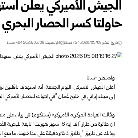
الجيش الأميركي يعلن استهد
حاولتا كسر الحصار البحري
تاريخ النشر: 2026/05/08 7:24 مساءً
اخر تحديث: 2026/05/08 7:24 مساءً
واشنطن-سانا
أعلن الجيش الأميركي، اليوم الجمعة، أنه استهدف ناقلتين ترفع
إلى ميناء إيراني في خليج عُمان “في انتهاك للحصار الأميركي ا
وقالت القيادة المركزية الأميركية (سنتكوم) في بيان على 
وذلك عن طريق “إطلاق ذخائر دقيقة على مداخنهما، ما منع ال