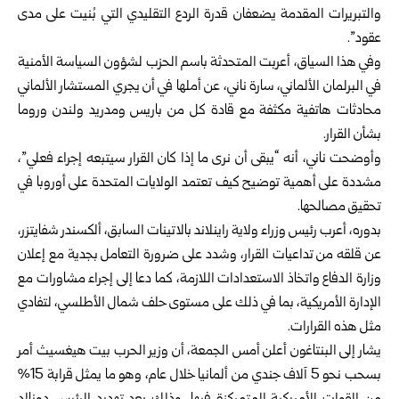
والتبريرات المقدمة يضعفان قدرة الردع التقليدي التي بُنيت على مدى
عقود”.
وفي هذا السياق، أعربت المتحدثة باسم الحزب لشؤون السياسة الأمنية
في البرلمان الألماني، سارة ناني، عن أملها في أن يجري المستشار الألماني
محادثات هاتفية مكثفة مع قادة كل من باريس ومدريد ولندن وروما
بشأن القرار.
وأوضحت ناني، أنه “يبقى أن نرى ما إذا كان القرار سيتبعه إجراء فعلي”،
مشددة على أهمية توضيح كيف تعتمد الولايات المتحدة على أوروبا في
تحقيق مصالحها.
بدوره، أعرب رئيس وزراء ولاية راينلاند بالاتينات السابق، ألكسندر شفايتزر،
عن قلقه من تداعيات القرار، وشدد على ضرورة التعامل بجدية مع إعلان
وزارة الدفاع واتخاذ الاستعدادات اللازمة، كما دعا إلى إجراء مشاورات مع
الإدارة الأمريكية، بما في ذلك على مستوى حلف شمال الأطلسي، لتفادي
مثل هذه القرارات.
يشار إلى البنتاغون أعلن أمس الجمعة، أن وزير الحرب بيت هيغسيث أمر
بسحب نحو 5 آلاف جندي من ألمانيا خلال عام، وهو ما يمثل قرابة 15%