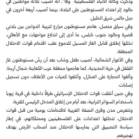
وذكرت وكالة الأنباء الفلسطينية “وفا”، أنه أصيب ثلاثة مواطنين في
جالود إثر اعتداء المستوطنين على البلدة، بينما أصيب أربعة آخرون في
جبل جالس شرق الخليل.
وفي سياق متصل، هاجم مستوطنون مزارع لتربية الدواجن بين بلدتي
قصرة وجالود جنوب نابلس، ما أدى إلى اندلاع مواجهات مع الأهالي،
تخللها إطلاق قنابل الغاز المسيل للدموع عقب اقتحام قوات الاحتلال
المنطقة.
وفي الأغوار الشمالية، أصيب طفل وشاب بعد أن رشّ مستوطنون غاز
الفلفل في خربة الحديدية، كما هاجموا منطقة عرب الكعابنة شمال أريحا،
وألقوا الحجارة على المنازل، وأتلفوا كميات من الأعلاف، دون تسجيل
إصابات.
وفي جنين أغلقت قوات الاحتلال الإسرائيلي طرقاً داخلية في قرية زبوبا
باستخدام السواتر الترابية، بعد أيام من إغلاق المدخل الرئيسي للقرية.
وتتعرض مدن وقرى الضفة الغربية لاقتحامات يومية من قبل قوات
الاحتلال، تتخللها اعتداءات على الفلسطينيين وممتلكاتهم، في إطار
سياسة التضييق التي يمارسها الاحتلال ضد أصحاب الأرض بهدف
تهجيرهم.