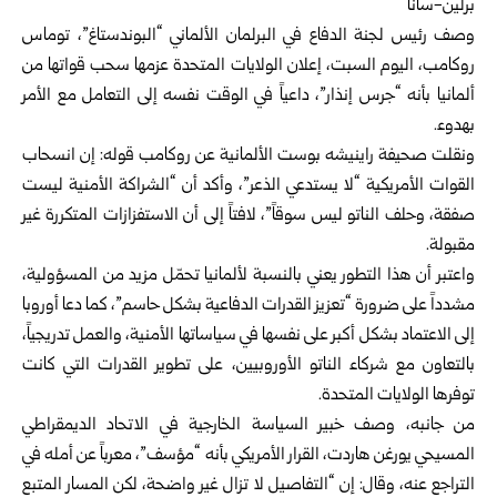
برلين-سانا
وصف رئيس لجنة الدفاع في البرلمان الألماني “البوندستاغ”، توماس
روكامب، اليوم السبت، إعلان الولايات المتحدة عزمها سحب قواتها من
ألمانيا بأنه “جرس إنذار”، داعياً في الوقت نفسه إلى التعامل مع الأمر
بهدوء.
ونقلت صحيفة راينيشه بوست الألمانية عن روكامب قوله: إن انسحاب
القوات الأمريكية “لا يستدعي الذعر”، وأكد أن “الشراكة الأمنية ليست
صفقة، وحلف الناتو ليس سوقاً”، لافتاً إلى أن الاستفزازات المتكررة غير
مقبولة.
واعتبر أن هذا التطور يعني بالنسبة لألمانيا تحمّل مزيد من المسؤولية،
مشدداً على ضرورة “تعزيز القدرات الدفاعية بشكل حاسم”، كما دعا أوروبا
إلى الاعتماد بشكل أكبر على نفسها في سياساتها الأمنية، والعمل تدريجياً،
بالتعاون مع شركاء الناتو الأوروبيين، على تطوير القدرات التي كانت
توفرها الولايات المتحدة.
من جانبه، وصف خبير السياسة الخارجية في الاتحاد الديمقراطي
المسيحي يورغن هاردت، القرار الأمريكي بأنه “مؤسف”، معرباً عن أمله في
التراجع عنه، وقال: إن “التفاصيل لا تزال غير واضحة، لكن المسار المتبع