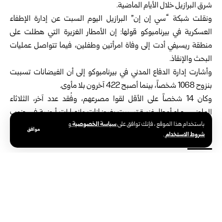
شرق البرازيل خلال الأيام الماضية.
ونقلت شبكة “سي إن إن” البرازيل اليوم السبت عن إدارة الإطفاء
العسكرية في بيرنامبوكو قولها: إن الأمطار الغزيرة التي هطلت على
منطقة ريسيفي أدت إلى وفاة امرأتين وطفلين، فيما تتواصل عمليات
البحث والإنقاذ.
وأشارت إدارة الدفاع المدني في بيرنامبوكو إلى أن الفيضانات تسببت
بنزوح 1068 شخصاً، بينما أصبح 422 آخرون بلا مأوى.
وكان 14 شخصاً على الأقل لقوا مصرعهم، وفُقد عدد آخر، الثلاثاء
الماضي، جراء أمطار غزيرة تسببت بفيضانات وانهيارات أرضية في جنوب
سياسة الخصوصية
باستخدام هذا الموقع ، فإنك توافق على
و
شرق البلاد.
موافق
شروط الاستخدام
.
الوسوم:
الأمطار الغزيرة
البرازيل