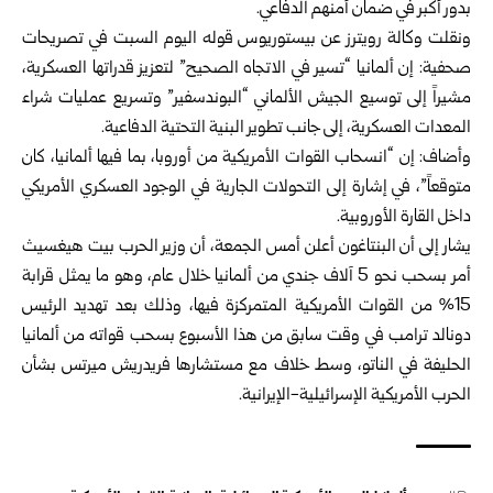
بدور أكبر في ضمان أمنهم الدفاعي.
ونقلت وكالة رويترز عن بيستوريوس قوله اليوم السبت في تصريحات
صحفية: إن ألمانيا “تسير في الاتجاه الصحيح” لتعزيز قدراتها العسكرية،
مشيراً إلى توسيع الجيش الألماني “البوندسفير” وتسريع عمليات شراء
المعدات العسكرية، إلى جانب تطوير البنية التحتية الدفاعية.
وأضاف: إن “انسحاب القوات الأمريكية من أوروبا، بما فيها ألمانيا، كان
متوقعاً”، في إشارة إلى التحولات الجارية في الوجود العسكري الأمريكي
داخل القارة الأوروبية.
يشار إلى أن البنتاغون أعلن أمس الجمعة، أن وزير الحرب بيت هيغسيث
أمر بسحب نحو 5 آلاف جندي من ألمانيا خلال عام، وهو ما يمثل قرابة
15% من القوات الأمريكية المتمركزة فيها، وذلك بعد تهديد الرئيس
دونالد ترامب في وقت سابق من هذا الأسبوع بسحب قواته من ألمانيا
الحليفة في الناتو، وسط خلاف مع مستشارها فريدريش ميرتس بشأن
الحرب الأمريكية الإسرائيلية-الإيرانية.