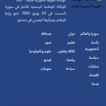
الوكالة العربية السورية للأنباء – سانا
الوكالة الوطنية الرسمية للأخبار في سوريا،
تأسست في 24 يونيو 1965. تتبع وزارة
الإعلام، ومركزها الرئيسي في دمشق.
سوريا والعالم
دولي
صحافة
رئاسة
تعليم
صور
الجمهورية
ثقافة وفنون
علوم وتكنولوجيا
سياسة
رياضة
فيديو
محليات
سياحة
منوعات
اقتصاد
صحة