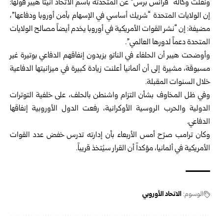
ونقلت وكالة “فرانس برس” عن المتحدثة باسم الاتحاد أنيتا هيبر قولها:
إن الولايات المتحدة “شريك أساسي في الإسهام بأمن أوروبا ودفاعها”،
مضيفة: إن “نشر القوات الأمريكية في أوروبا يخدم أيضاً مصالح الولايات
المتحدة دعماً لدورها العالمي”.
وأوضحت هيبر أن الحلفاء في الناتو يزيدون إنفاقهم الدفاعي بوتيرة غير
مسبوقة، مشيرة إلى أن ألمانيا أعلنت زيادة كبيرة في ميزانيتها الدفاعية
خلال السنوات المقبلة.
وفي ظل المخاوف بشأن التزام واشنطن بالحلف، على خلفية التوترات
الدولية والحرب الروسية الأوكرانية، رفعت الدول الأوروبية إنفاقها
الدفاعي.
وكان ترامب صرّح أمس الأربعاء بأن إدارته تدرس خفض عدد القوات
الأمريكية في ألمانيا، مؤكداً أن القرار سيُتخذ قريباً.
الوسوم:
الاتحاد الأوروبي