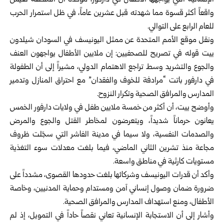
الإنسانية التي يواجهها الأطفال في دارفور، مؤكدة أن المنطقة تعيش
واقعاً أكثر قسوة مما شهدته قبل عشرين عاماً، في ظل استمرار الحرب
للعام الرابع على التوالي.
ونقل موقع الأمم المتحدة عن ممثل اليونيسف في السودان شيلدون
ييت قوله في تصريح للصحفيين: إن ملايين الأطفال يواجهون العنف
والجوع والتشريد وسط تراجع الاهتمام الدولي، مشيراً إلى أن الطفولة
في دارفور باتت “مرادفة للخوف والفقدان” مع احتراق المنازل وتدمير
المدارس والمرافق الصحية وتكرار النزوح.
وأوضح ييت، أن أكثر من خمسة ملايين طفل في ولايات دارفور الخمس
يعانون حرماناً شديداً، ويتعرضون لمخاطر القتل والجوع والمرض
والصدمات النفسية، ولا سيما في مدينة الفاشر التي سجّلت ظروف
مجاعة منذ تشرين الثاني الماضي، فيما بلغت معدلات سوء التغذية
مستويات كارثية في مناطق واسعة.
وأكد أن قدرات اليونيسف وشركائها بلغت حدودها القصوى، مشدداً على
ضرورة ضمان وصول إنساني آمن ومستدام وحماية المدنيين، وخاصة
الأطفال، ومنع استهداف المدارس والمرافق الصحية.
وأشار إلى أن الاستجابة الإنسانية تعاني نقصاً حاداً في التمويل، إذ لم