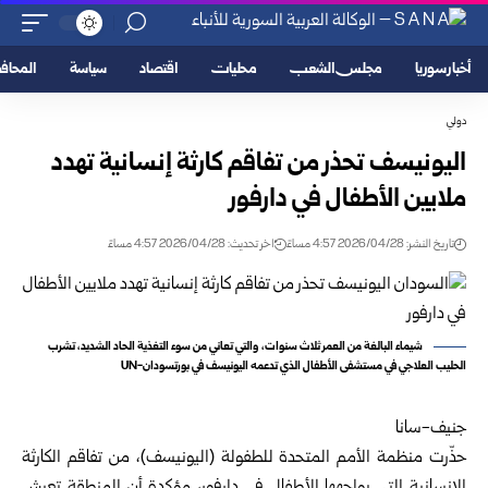
أخبار سوريا
مجلس الشعب
محليات
اقتصاد
سياسة
المحا
دولي
اليونيسف تحذر من تفاقم كارثة إنسانية تهدد
ملايين الأطفال في دارفور
تاريخ النشر: 2026/04/28 4:57 مساءً
اخر تحديث: 2026/04/28 4:57 مساءً
شيماء البالغة من العمر ثلاث سنوات، والتي تعاني من سوء التغذية الحاد الشديد، تشرب
الحليب العلاجي في مستشفى الأطفال الذي تدعمه اليونيسف في بورتسودان-UN
جنيف-سانا
حذّرت منظمة الأمم المتحدة للطفولة (اليونيسف)، من تفاقم الكارثة