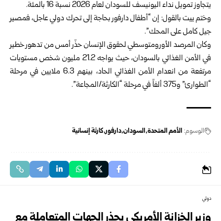
يتجاوز تمويل نداء اليونيسف للسودان لعام 2026 نسبة 16 بالمئة.
وختم ييت بالقول: إن “أطفال دارفور بحاجة إلى تحرك دولي عاجل، فمصير
جيل كامل على المحك”.
وكان المرصد الأورومتوسطي لحقوق الإنسان حذّر أمس من تدهور خطير
في الأمن الغذائي بالسودان، حيث يواجه 21.2 مليون شخص مستويات
مرتفعة من انعدام الأمن الغذائي الحاد، بينهم 6.3 ملايين في مرحلة
“الطوارئ” و375 ألفاً في مرحلة “الكارثة/المجاعة”.
الوسوم:
الأمم المتحدة
السودان
دارفور
كارثة إنسانية
دولي
وزير الخزانة الأمريكي يحذر الجهات المتعاملة مع