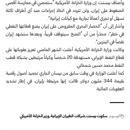
وأضاف بيسنت: إن وزارة الخزانة الأمريكية “ستمضي في ممارسة أقصى
الضغوط على إيران، ولن تتردد في اتخاذ إجراءات ضد أي أطراف ثالثة
تسهّل أو تجري أعمالاً تجارية مع كيانات إيرانية”.
وأشار إلى أن “الحصار البحري المفروض على إيران يضع قطاعها النفطي
في خطر”، محذراً من أن “الضخ سيتوقف قريباً، وبعدها ستشهد إيران
نقصاً في البنزين”.
وكانت وزارة الخزانة الأمريكية أعلنت الشهر الماضي تعزيز عقوباتها على
قطاع النفط الإيراني، مستهدفة 20 شخصاً وكياناً مرتبطين بشبكة قطب
النفط محمد حسين شمخاني.
كما أعلنت الوزارة في وقت سابق من نيسان الجاري تجميد أصول رقمية
بقيمة 344 مليون دولار، قالت: إنها مرتبطة بإيران، في إطار تشديد
العقوبات المالية.
الوسوم:
سكوت بيسنت
شركات الطيران الإيرانية
وزير الخزانة الأمريكي