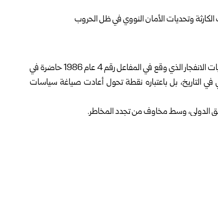
، لا تزال تداعيات الانفجار الذي وقع في المفاعل رقم 4 عام 1986 حاضرة في
 في التاريخ، بل باعتباره نقطة تحول أعادت صياغة سياسات
لقلق الدولي، وسط مخاوف من تجدد المخاطر.
خلال اختبار أمان إلى انفجار دمّر قلب مفاعل تشيرنوبل، مطلقاً سحابة إشعاعية
الة الدولية للطاقة الذرية، تعود أسباب الحادث إلى مزيج من
ات إشعاع مرتفعة أثناء عمليات الاحتواء، وتفاوتت التقديرات بشأن عدد
متحدة إلى نحو 4 آلاف وفاة مرتبطة بالإشعاع، في حين ترفع منظمة غرينبيس البيئية في مناطق