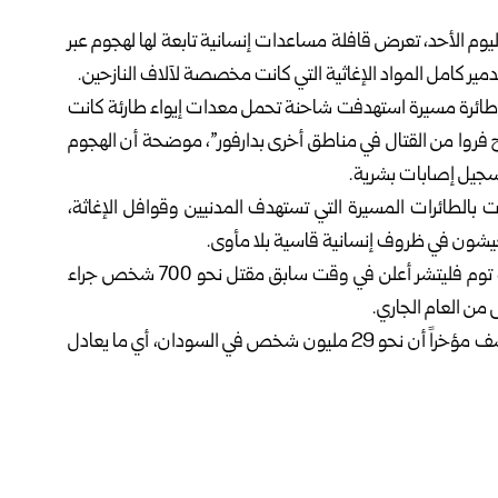
يوم الأحد، تعرض قافلة مساعدات إنسانية تابعة لها لهجوم عبر
مير كامل المواد الإغاثية التي كانت مخصصة لآلاف النازحين.
 طائرة مسيرة استهدفت شاحنة تحمل معدات إيواء طارئة كانت
مدينة طويلة، التي تضم أكثر من 700 ألف نازح فروا من القتال في مناطق أخرى بدارفور”، موضحة أن الهجوم
سجيل إصابات بشرية.
ت بالطائرات المسيرة التي تستهدف المدنيين وقوافل الإغاثة،
يعيشون في ظروف إنسانية قاسية بلا مأوى.
وكان مساعد الأمين العام للأمم المتحدة للشؤون الإنسانية توم فليتشر أعلن في وقت سابق مقتل نحو 700 شخص جراء
من العام الجاري.
يشار إلى أن تقريراً لمنظمة الأمم المتحدة للأغذية والزراعة كشف مؤخراً أن نحو 29 مليون شخص في السودان، أي ما يعادل