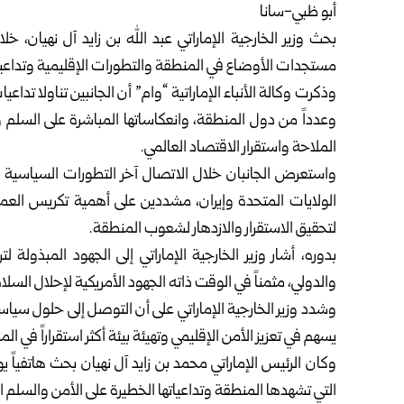
أبو ظبي-سانا
بحث وزير الخارجية الإماراتي عبد الله بن زايد آل نهيان، خ
مستجدات الأوضاع في المنطقة والتطورات الإقليمية وتداعيات
وذكرت وكالة الأنباء الإماراتية “وام” أن الجانبين تناولا تداع
وعدداً من دول المنطقة، وانعكاساتها المباشرة على السلم وا
الملاحة واستقرار الاقتصاد العالمي.
واستعرض الجانبان خلال الاتصال آخر التطورات السياسية في
الولايات المتحدة وإيران، مشددين على أهمية تكريس العمل
لتحقيق الاستقرار والازدهار لشعوب المنطقة.
بدوره، أشار وزير الخارجية الإماراتي إلى الجهود المبذولة 
والدولي، مثمناً في الوقت ذاته الجهود الأمريكية لإحلال السلام
وشدد وزير الخارجية الإماراتي على أن التوصل إلى حلول سياس
يسهم في تعزيز الأمن الإقليمي وتهيئة بيئة أكثر استقراراً في ال
وكان الرئيس الإماراتي محمد بن زايد آل نهيان بحث هاتفياً 
التي تشهدها المنطقة وتداعياتها الخطيرة على الأمن والسلم ا