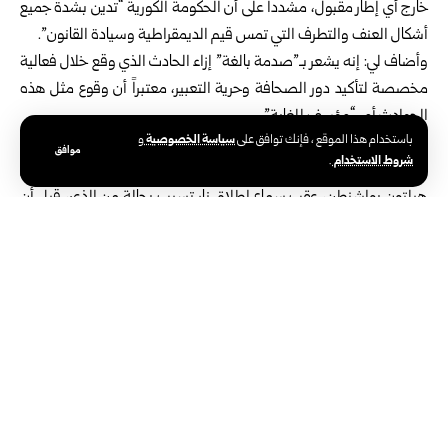
خارج أي إطار مقبول، مشدداً على أن الحكومة الكورية “تدين بشدة جميع
أشكال العنف والتطرف التي تمس قيم الديمقراطية وسيادة القانون”.
وأضاف لي: إنه يشعر بـ”صدمة بالغة” إزاء الحادث الذي وقع خلال فعالية
مخصصة لتأكيد دور الصحافة وحرية التعبير، معتبراً أن وقوع مثل هذه
الحوادث أمر “مؤسف للغاية”.
سياسة الخصوصية
باستخدام هذا الموقع ، فإنك توافق على
و
وكان الرئيس الأمريكي دونالد ترامب وعدد من كبار المسؤولين قد أُجلوا
موافق
شروط الاستخدام
.
مساء أمس من حفل عشاء مراسلي البيت الأبيض السنوي في فندق
هيلتون بواشنطن، عقب سماع إطلاق نار تسبب بحالة من الذعر، قبل أن
يعلن جهاز الخدمة السرية أن الحادث وقع في منطقة التفتيش الرئيسية،
وأن مشتبهاً به قد أوقف.
الوسوم:
رئيس كوريا الجنوبية