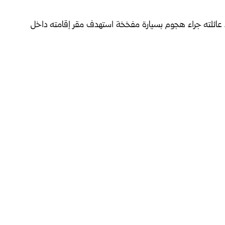
 عائلته جراء هجوم بسيارة مفخخة استهدف مقر إقامته داخل
كل شبه كامل.
 لليوم الثاني في كاتي ومحيط باماكو، حيث أفاد سكان بسماع
الوضع وفقاً للوكالة.
 القصر الرئاسي ومحاولات للسيطرة عليه، وسط انتشار واسع
 شنّها مسلحون مرتبطون بـ “القاعدة” على العاصمة باماكو
ولم تُصدر الحكومة حصيلة رسمية للضحايا، إلا أن المتحدث باسمها، الجنرال عيسى كوليبالي، أعلن الليلة الماضية إصابة 16
اثة أيام، من التاسعة مساءً حتى السادسة صباحاً بالتوقيت