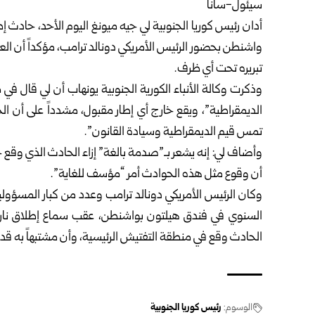
سيئول-سانا
أدان رئيس كوريا الجنوبية لي جيه ميونغ اليوم الأحد، حادث 
واشنطن بحضور الرئيس الأمريكي دونالد ترامب، مؤكداً أن الع
تبريره تحت أي ظرف.
وذكرت وكالة الأنباء الكورية الجنوبية يونهاب أن لي قا
الديمقراطية”، ويقع خارج أي إطار مقبول، مشدداً على أن ا
تمس قيم الديمقراطية وسيادة القانون”.
وأضاف لي: إنه يشعر بـ”صدمة بالغة” إزاء الحادث الذي وقع خ
أن وقوع مثل هذه الحوادث أمر “مؤسف للغاية”.
وكان الرئيس الأمريكي دونالد ترامب وعدد من كبار المسؤو
السنوي في فندق هيلتون بواشنطن، عقب سماع إطلاق نار ت
الحادث وقع في منطقة التفتيش الرئيسية، وأن مشتبهاً به قد
الوسوم:
رئيس كوريا الجنوبية