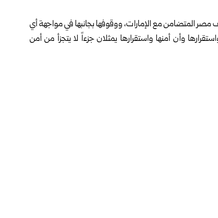
قف مصر المتضامن مع الإمارات، ووقوفها بجانبها في مواجهة أي
قرارها وأن أمنها واستقرارها يمثلان جزءاً لا يتجزأ من أمن
ماراتية المختصة في إحباط هذا المخطط الآثم ونجاحه في تفكيك
يك تنظيم إرهابي مرتبط بإيران، كان يخطط لزعزعة أمن واستقرار
فيسبوك