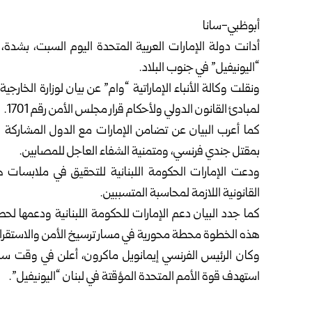
أبوظبي-سانا
أدانت دولة الإمارات العربية المتحدة اليوم السبت، بشدة
“اليونيفيل” في جنوب البلاد.
ونقلت وكالة الأنباء الإماراتية “وام” عن بيان لوزارة الخارجي
لمبادئ القانون الدولي ولأحكام قرار مجلس الأمن رقم 1701.
كما أعرب البيان عن تضامن الإمارات مع الدول المشاركة 
بمقتل جندي فرنسي، ومتمنية الشفاء العاجل للمصابين.
ودعت الإمارات الحكومة اللبنانية للتحقيق في ملابسات هذ
القانونية اللازمة لمحاسبة المتسببين.
كما جدد البيان دعم الإمارات للحكومة اللبنانية ودعمها لحص
هذه الخطوة محطة محورية في مسار ترسيخ الأمن والاستقرار
وكان الرئيس الفرنسي إيمانويل ماكرون، أعلن في وقت ساب
استهدف قوة الأمم المتحدة المؤقتة في لبنان “اليونيفيل”.