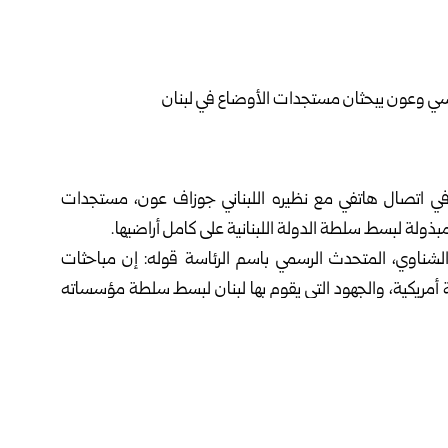
في اتصال هاتفي مع نظيره اللبناني جوزاف عون، مستجدات
لمبذولة لبسط سلطة الدولة اللبنانية على كامل أراضيها.
شناوي، المتحدث الرسمي باسم الرئاسة قوله: إن مباحثات
ة أمريكية، والجهود التي يقوم بها لبنان لبسط سلطة مؤسساته
يمية الراهنة.
اً المساعي الرامية لاستعادة الأمن والاستقرار واستدامة وقف
 تسوية سلمية عادلة ومستدامة تحافظ على سيادته وأمن شعبه
من مع لبنان والوقوف إلى جانب شعبه.