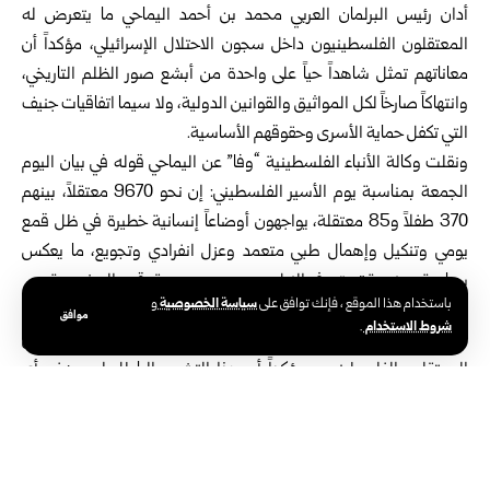
أدان رئيس البرلمان العربي محمد بن أحمد اليماحي ما يتعرض له
المعتقلون الفلسطينيون داخل سجون الاحتلال الإسرائيلي، مؤكداً أن
معاناتهم تمثل شاهداً حياً على واحدة من أبشع صور الظلم التاريخي،
وانتهاكاً صارخاً لكل المواثيق والقوانين الدولية، ولا سيما اتفاقيات جنيف
التي تكفل حماية الأسرى وحقوقهم الأساسية.
ونقلت وكالة الأنباء الفلسطينية “وفا” عن اليماحي قوله في بيان اليوم
الجمعة بمناسبة يوم الأسير الفلسطيني: إن نحو 9670 معتقلاً، بينهم
370 طفلاً و85 معتقلة، يواجهون أوضاعاً إنسانية خطيرة في ظل قمع
يومي وتنكيل وإهمال طبي متعمد وعزل انفرادي وتجويع، ما يعكس
سياسة ممنهجة تستهدف النيل من صمودهم وحقوقهم المشروعة.
سياسة الخصوصية
باستخدام هذا الموقع ، فإنك توافق على
و
وأضاف اليماحي: إن إقرار ما يسمى “قانون إعدام الأسرى” يمثل جريمة
موافق
شروط الاستخدام
.
مكتملة الأركان وتصعيداً خطيراً يهدف إلى شرعنة القتل العمد بحق
المعتقلين الفلسطينيين، مؤكداً أن هذا التشريع الباطل لن يضفي أي
شرعية على جرائم الاحتلال، بل يضعه في مواجهة مباشرة مع العدالة
الدولية.
وأشار إلى أن البرلمان العربي تحرك بشكل عاجل لمواجهة هذا التصعيد،
من خلال مخاطبة الاتحاد البرلماني الدولي وكل البرلمانات الإقليمية