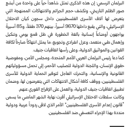
البرلمان الرسمي: إن هذه الذكرى تمثل شاهداً حياً على واحدة من أبشع
صور الظلم التاريخي، وتكشف حجم الجرائم والانتهاكات الممنهجة التي
يتعرض لها آلاف الأسرى الفلسطينيين داخل سجون كيان الاحتلال
الإسرائيلي، والتي يقبع داخلها 9670 أسيراً، بينهم 370 طفلاً، و85 أسيرةً
يواجهون أوضاعاً إنسانية بالغة الخطورة في ظل قمع يومي وتنكيل
وإهمال طبي متعمد، وعزل انفرادي وتجويع، ما يمثل انتهاكاً صارخاً لكافة
القوانين والمواثيق الدولية، وعلى رأسها اتفاقيات جنيف.
كما دعا رئيس البرلمان العربي الأمم المتحدة، ومجلس الأمن، ومفوضية
حقوق الإنسان، واللجنة الدولية للصليب الأحمر، إلى تحمل مسؤولياتهم
القانونية والإنسانية، والتحرك العاجل لتوفير الحماية الدولية للأسرى
الفلسطينيين، ووقف كافة أشكال الانتهاكات التي يتعرضون لها، وضمان
تطبيق اتفاقيات جنيف الدولية، والعمل على الإفراج الفوري عنهم.
وكانت سلطات الاحتلال الإسرائيلي أقرت نهاية الشهر الماضي ما يسمى
“قانون إعدام الأسرى الفلسطينيين” الأمر الذي لاقى ردوداً عربية ودولية
منددة بهذا الإجراء التعسفي ضد الفلسطينيين.