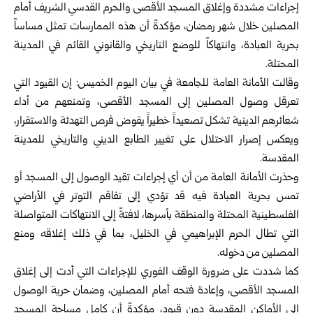
إجراءات مشددة وإغلاق المسجد الأقصى والحرم القدسي الشريف أمام
المصلين خلال شهر رمضان، مؤكدةً أن هذه الممارسات تمثل مساساً
بحرية العبادة، وانتهاكاً للوضع التاريخي والقانوني القائم في المدينة
المحتلة.
وقالت الأمانة العامة للجامعة في بيان اليوم الخميس: إن القيود التي
تعرقل وصول المصلين إلى المسجد الأقصى، وتمنعهم من أداء
شعائرهم الدينية تشكل تصعيداً خطيراً يقوض فرص التهدئة والاستقرار،
ويعكس إصرار الاحتلال على تغيير الطابع الديني والتاريخي للمدينة
المقدسة.
وحذرت الأمانة العامة من أن أي إجراءات تقيد الوصول إلى المسجد أو
تمس بحرية العبادة فيه قد تؤدي إلى تفاقم التوتر في الأراضي
الفلسطينية المحتلة والمنطقة بأسرها، لافتةً إلى الانتهاكات المتواصلة
التي تطال الحرم الإبراهيمي في الخليل، بما في ذلك إغلاقه ومنع
المصلين من دخوله.
كما شددت على ضرورة الوقف الفوري للإجراءات التي أدت إلى إغلاق
المسجد الأقصى، وإعادة فتحه أمام المصلين، وضمان حرية الوصول
إلى الأماكن المقدسة دون قيود، مؤكدةً أن كامل مساحة المسجد