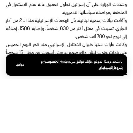
وشدّدت الوزارة على أنّ إسرائيل تحاول تعميق حالة عدم الاستقرار في
المنطقة بمواصلة سياساتها التدميرية.
وأفادت بيانات رسمية لبنانية، بأن الهجمات الإسرائيلية منذ الـ 2 من آذار
الجاري، تسببت في مقتل أكثر من 630 شخصاً، وإصابة 1586، إضافة
إلى نزوح نحو 780 ألف شخص.
وكانت غارات شنها طيران الاحتلال الإسرائيلي منذ فجر اليوم الخميس
على بلدات جنوب لبنان والعاصمة بيروت، أسفرت عن مقتل 15 شخصاً
فضلاً عن سقوط عشرات الإصابات.
سياسة الخصوصية
باستخدام هذا الموقع ، فإنك توافق على
و
موافق
شروط الاستخدام
.
الوسوم:
وزارة الخارجية التّركية