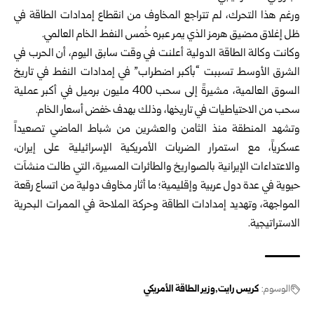
ورغم هذا التحرك، لم تتراجع المخاوف من انقطاع إمدادات الطاقة في
ظل إغلاق مضيق هرمز الذي يمر عبره خُمس النفط الخام العالمي.
وكانت وكالة الطاقة الدولية أعلنت في وقت سابق اليوم، أن الحرب في
الشرق الأوسط تسببت “بأكبر اضطراب” في إمدادات النفط في تاريخ
السوق العالمية، مشيرةً إلى سحب 400 مليون برميل في أكبر عملية
سحب من الاحتياطيات في تاريخها، وذلك بهدف ⁠خفض أسعار الخام.
وتشهد المنطقة منذ الثامن والعشرين من شباط الماضي تصعيداً
عسكرياً، مع استمرار الضربات الأمريكية الإسرائيلية على إيران،
والاعتداءات الإيرانية بالصواريخ والطائرات المسيرة، التي طالت منشآت
حيوية في عدة دول عربية وإقليمية؛ ما أثار مخاوف دولية من اتساع رقعة
المواجهة، وتهديد إمدادات الطاقة وحركة الملاحة في الممرات البحرية
الاستراتيجية.
الوسوم:
كريس رايت
وزير الطاقة الأمريكي