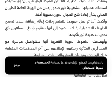
ونقلت وكالة الأنباء القطرية “قنا” عن الشركة قولها في بيان: إنها ستباشر
استئناف عملياتها التشغيلية فور صدور إعلان من الهيئة العامة للطيران
المدني بشأن إعادة فتح المجال الجوي بصورة آمنة.
وأكدت أنها تواصل جهودها لتنظيم رحلات إغاثة إضافية عندما تسمح
الظروف التشغيلية بذلك، مشيرة إلى أنها ستقوم بإبلاغ المسافرين بأي
تحديثات جديدة فور تأكيدها.
وأوضحت الخطوط الجوية القطرية أنها ستتواصل مباشرة مع
المسافرين المتأثرة رحلاتهم، لإطلاعهم على آخر المستجدات المتعلقة
بتلك الرحلات، وترتيبات السفر والإجراءات المطلوبة.
ودعت الشركة المسافرين إلى عدم التوجه إلى المطار ما لم يتلقوا إشعاراً
سياسة الخصوصية
باستخدام هذا الموقع ، فإنك توافق على
و
موافق
شروط الاستخدام
.
رسمياً بتأكيد رحلاتهم، موضحةً أن سلامة المسافرين وأفراد طواقمها
تظل على رأس أولوياتها.
وتشهد حركة الطيران في الشرق الأوسط اضطراباً واسعاً جراء الحرب
الأمريكية الإسرائيلية_ الإيرانية، ما دفع عدداً من الدول إلى إغلاق أجزاء
من مجالاتها الجوية أو تقييدها بشكل مؤقت.