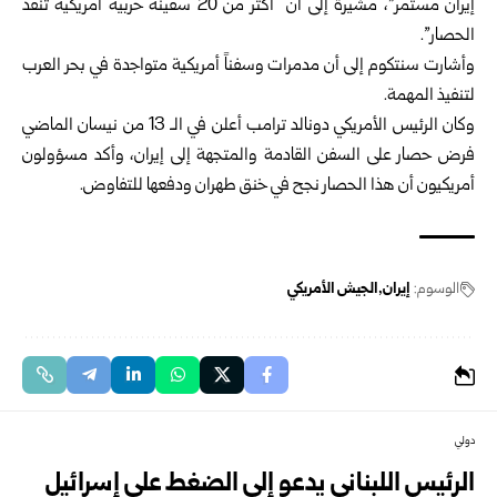
إيران مستمر”، ‏مشيرةً إلى أن “أكثر من 20 سفينة حربية أمريكية تنفذ
الحصار”.‏
وأشارت سنتكوم إلى أن مدمرات وسفناً أمريكية متواجدة في بحر العرب
لتنفيذ المهمة.‏
وكان الرئيس الأمريكي دونالد ترامب أعلن في الـ 13 من نيسان الماضي
فرض حصار على ‏السفن القادمة والمتجهة إلى إيران، وأكد مسؤولون
أمريكيون أن هذا الحصار نجح في خنق ‏طهران ودفعها للتفاوض.‏
الوسوم:
إيران
الجيش الأمريكي
دولي
الرئيس اللبناني يدعو إلى الضغط على إسرائيل