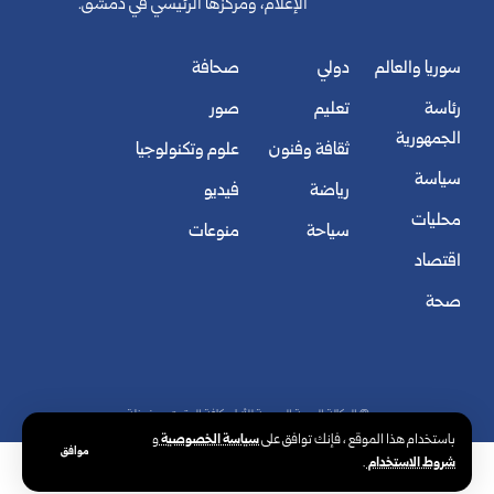
الإعلام، ومركزها الرئيسي في دمشق.
سوريا والعالم
دولي
صحافة
رئاسة
تعليم
صور
الجمهورية
ثقافة وفنون
علوم وتكنولوجيا
سياسة
رياضة
فيديو
محليات
سياحة
منوعات
اقتصاد
صحة
© الوكالة العربية السورية للأنباء. كافة الحقوق محفوظة.
سياسة الخصوصية
باستخدام هذا الموقع ، فإنك توافق على
و
موافق
شروط الاستخدام
.