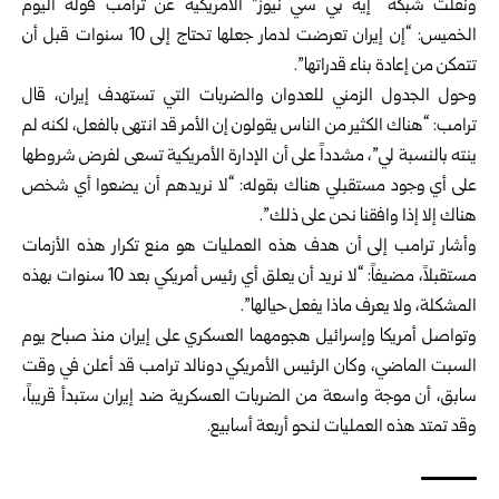
ونقلت شبكة “إيه بي سي نيوز” الأمريكية عن ترامب قوله اليوم
الخميس: “إن إيران تعرضت لدمار جعلها تحتاج إلى 10 سنوات قبل أن
تتمكن من إعادة بناء قدراتها”.
وحول الجدول الزمني للعدوان والضربات التي تستهدف إيران، قال
ترامب: “هناك الكثير من الناس يقولون إن الأمر قد انتهى بالفعل، لكنه لم
ينته بالنسبة لي”، مشدداً على أن الإدارة الأمريكية تسعى لفرض شروطها
على أي وجود مستقبلي هناك بقوله: “لا نريدهم أن يضعوا أي شخص
هناك إلا إذا وافقنا نحن على ذلك”.
وأشار ترامب إلى أن هدف هذه العمليات هو منع تكرار هذه الأزمات
مستقبلاً، مضيفاً: “لا نريد أن يعلق أي رئيس أمريكي بعد 10 سنوات بهذه
المشكلة، ولا يعرف ماذا يفعل حيالها”.
وتواصل أمريكا وإسرائيل هجومهما العسكري على إيران منذ صباح يوم
السبت الماضي، وكان الرئيس الأمريكي دونالد ترامب قد أعلن في وقت
سابق، أن موجة واسعة من الضربات العسكرية ضد إيران ستبدأ قريباً،
وقد تمتد هذه العمليات لنحو أربعة أسابيع.