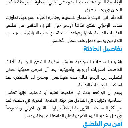
الإقليمية السويدية تسليط الضوء على تنامي المخاوف المرتبطة بالأمن
البحري في بحر البلطيق.
الحادثة التي انتهت بالسماح للسفينة بمغادرة المياه السويدية، تجاوزت
بعدها الإجرائي لتفتح نقاشاً أوسع حول التوازن الدقيق بين تطبيق
العقوبات الدولية واحترام قواعد الملاحة، مع تجنّب الانزلاق نحو مزيد من
التوتر بين روسيا ودول حلف شمال الأطلسي.
تفاصيل الحادثة
باشرت السلطات السويدية تفتيش سفينة الشحن الروسية “أدلر”،
الخاضعة لعقوبات أوروبية وأمريكية، بعد أن تعرض محركها لعطل
اضطرها إلى الرسو قبالة بلدة هوغانيس، وسمح لها بالمغادرة بعد
استكمال الإجراءات الإدارية.
ورغم أن الواقعة بدت في ظاهرها تقنية أو قانونية، فإنها تعكس
حساسية متزايدة في التعامل مع حركة الملاحة البحرية في منطقة تُعد
من أكثر المساحات الأوروبية ارتباطاً بتوازنات الأمن الدولي، وخصوصاً
في ظل تشديد القيود الأوروبية على الملاحة المرتبطة بروسيا.
أمن بحر البلطيق