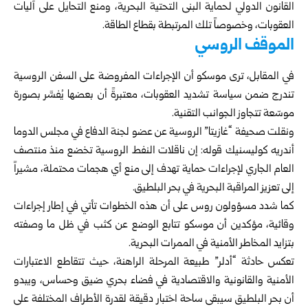
القانون الدولي لحماية البنى التحتية البحرية، ومنع التحايل على آليات
العقوبات، وخصوصاً تلك المرتبطة بقطاع الطاقة.
الموقف الروسي
في المقابل، ترى موسكو أن الإجراءات المفروضة على السفن الروسية
تندرج ضمن سياسة تشديد العقوبات، معتبرةً أن بعضها يُفسَّر بصورة
موسّعة تتجاوز الجوانب التقنية.
ونقلت صحيفة “غازيتا” الروسية عن عضو لجنة الدفاع في مجلس الدوما
أندريه كوليسنيك قوله: إن ناقلات النفط الروسية تخضع منذ منتصف
العام الجاري لإجراءات حماية تهدف إلى منع أي هجمات محتملة، مشيراً
إلى تعزيز المراقبة البحرية في بحر البلطيق.
كما شدد مسؤولون روس على أن هذه الخطوات تأتي في إطار إجراءات
وقائية، مؤكدين أن موسكو تتابع الوضع عن كثب في ظل ما وصفته
بتزايد المخاطر الأمنية في الممرات البحرية.
تعكس حادثة “أدلر” طبيعة المرحلة الراهنة، حيث تتقاطع الاعتبارات
الأمنية والقانونية والاقتصادية في فضاء بحري ضيق وحساس، ويبدو
أن بحر البلطيق سيبقى ساحة اختبار دقيقة لقدرة الأطراف المختلفة على