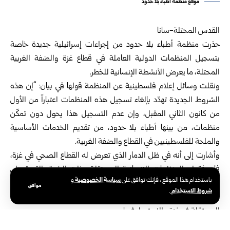
موقع منظمة أطباء بلا حدود
القدس المحتلة-سانا
حذرت منظمة أطباء بلا حدود من إجراءات إسرائيلية جديدة خاصة
بتسجيل المنظمات الدولية العاملة في قطاع غزة والضفة الغربية
المحتلة، ما يعرض الأنشطة الإنسانية للخطر.
ونقلت وسائل إعلام فلسطينية عن المنظمة قولها في بيان: “إن هذه
الشروط الجديدة تهدّد بإلغاء تسجيل هذه المنظمات اعتباراً من الأول
من كانون الثاني المقبل، وإن عدم التسجيل هذا يحول دون تمكّن
منظمات، من بينها أطباء بلا حدود، من تقديم الخدمات الأساسية
والملحة للفلسطينيين في القطاع والضفة الغربية.
وأشارت إلى أنه في ظل الدمار الذي تعرض له القطاع الصحي في غزة،
فإن فقدان المنظمات الإنسانية المستقلة وذات الخبرة، القدرة على
سياسة الخصوصية
باستخدام هذا الموقع ، فإنك توافق على
و
الوصول والاستجابة سيشكّل كارثةً حقيقية على الفلسطينيين، داعية
موافق
شروط الاستخدام
.
السلطات الإسرائيلية إلى ضمان تمكينها من الحفاظ على استجابتها
المستقلة في غزة والاستمرار فيها.
يذكر أنه أرتقى منذ بدء سريان اتفاق وقف إطلاق النار بقطاع عزة في الـ