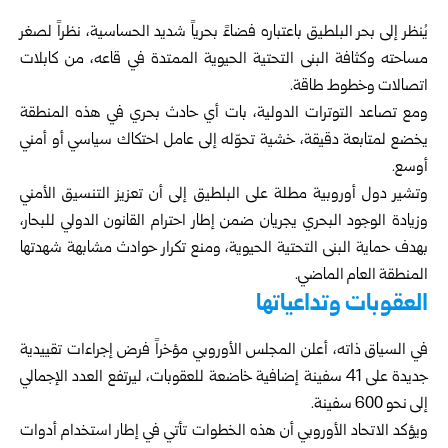
يُنظر إلى بحر البلطيق باعتباره فضاءً بحرياً شديد الحساسية، نظراً لصغر
مساحته وكثافة البنى التحتية الحيوية الممتدة في قاعه، من كابلات
اتصالات وخطوط طاقة.
ومع تصاعد التوترات الدولية، بات أي حادث بحري في هذه المنطقة
يخضع لمتابعة دقيقة، خشية تحوّله إلى عامل احتكاك سياسي أو أمني
أوسع.
وتشير دول أوروبية مطلة على البلطيق إلى أن تعزيز التنسيق الأمني
وزيادة الوجود البحري يجريان ضمن إطار احترام القانون الدولي للبحار،
بهدف حماية البنى التحتية الحيوية، ومنع تكرار حوادث مشابهة شهدتها
المنطقة العام الماضي.
العقوبات وتداعياتها
في السياق ذاته، أعلن المجلس الأوروبي مؤخراً فرض إجراءات تقييدية
جديدة على 41 سفينة إضافية خاضعة للعقوبات، ليرتفع العدد الإجمالي
إلى نحو 600 سفينة.
ويؤكد الاتحاد الأوروبي أن هذه الخطوات تأتي في إطار استخدام أدوات