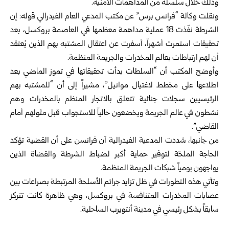
وذلك خلال سلسلة من المداهمات الأمنية.
ونقلت وكالة “فرانس برس” عن مكتب المدعي العام الفيدرالي قوله: إن
الشرطة نفّذت 18 عملية مداهمة معظمها في العاصمة بروكسل، بعد
تحقيقات استمرت أشهراً، أسفرت عن اعتقال المشتبه بهم الذين يُعتقد
أن لهم ارتباطات بعالم المخدرات والجريمة المنظمة.
وأوضح المكتب أن “السلطات بدأت تحقيقاتها في تموز الماضي بعد
اطلاعها على مخطط لاغتيال موانيل”، مشيراً إلى أن “للمشتبه بهم
الرئيسيين سجلات جنائية تتعلق بالاتجار المنظم بالمخدرات وهم
نشطون في عالم الجريمة ويخضعون حالياً للاستجواب قبل مثولهم أمام
القاضي”.
من جانبها، شددت المدعية الفيدرالية آن فرانسن على أن القضية تؤكد
الحاجة الملحّة لتوفير حماية أكبر لضباط الشرطة والقضاة الذين
يواجهون يومياً شبكات الجريمة المنظمة.
وتأتي هذه التطورات في ظل تزايد جرائم الأسلحة المرتبطة بصراعات بين
عصابات المخدرات المتنافسة في بروكسل، وهي ظاهرة كانت تتركز
سابقاً بشكل رئيسي في مدينة أنتويرب الساحلية.