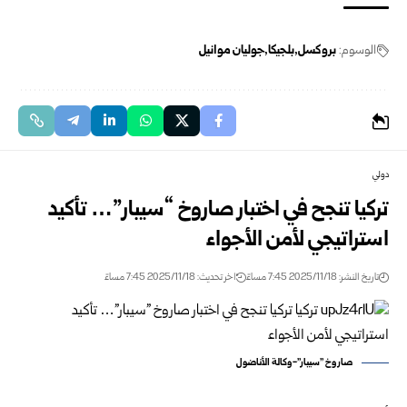
الوسوم:
بروكسل
بلجيكا
جوليان موانيل
دولي
تركيا تنجح في اختبار صاروخ “سيبار”… تأكيد
استراتيجي لأمن الأجواء
تاريخ النشر: 2025/11/18 7:45 مساءً
اخر تحديث: 2025/11/18 7:45 مساءً
صاروخ "سيبار"-وكالة الأناضول