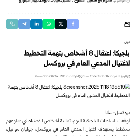
الوسوم:
الحوار مع الصين "مفتوح"
الصين
اليابان
تايوان
كيهارا مينورو
دولي
بلجيكا: اعتقال 8 أشخاص بتهمة التخطيط
لاغتيال المدعي العام في بروكسل
تاريخ النشر: 2025/11/18 7:55 مساءً
اخر تحديث: 2025/11/18 7:55 مساءً
بروكسل-سانا
أوقفت السلطات البلجيكية اليوم، ثمانية أشخاص للاشتباه في ضلوعهم
بمخطط يستهدف اغتيال المدعي العام في بروكسل، جوليان موانيل،