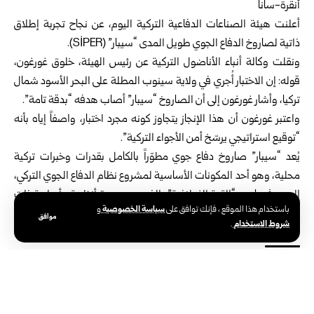
أنقرة-سانا
أعلنت هيئة الصناعات الدفاعية التركية اليوم، عن نجاح تجربة إطلاق
ذاتية لصاروخ الدفاع الجوي طويل المدى “سيبار” (SİPER).
ونقلت وكالة أنباء الأناضول التركية عن رئيس الهيئة، خلوق غورغون،
قوله: إن الاختبار أُجري في ولاية سينوب المطلة على البحر الأسود شمال
تركيا، وأشار غورغون إلى أن الصاروخ “سيبار” أصاب هدفه “بدقة تامة”.
واعتبر غورغون أن هذا الإنجاز يتجاوز كونه مجرد اختبار، واصفاً إياه بأنه
“توقيع استراتيجي يرسّخ أمن الأجواء التركية”.
يُعد “سيبار” صاروخ دفاع جوي مطوّراً بالكامل بقدرات وخبرات تركية
محلية، وهو أحد المكونات الأساسية لمشروع نظام الدفاع الجوي التركي،
المعروف باسم “القبة الفولاذية”، الذي يضم عدة أنظمة وأسلحة ذات
سياسة الخصوصية
باستخدام هذا الموقع ، فإنك توافق على
و
ميزات وقوى مختلفة.
موافق
شروط الاستخدام
.
الوسوم:
هيئة الصناعات الدفاعية التركية