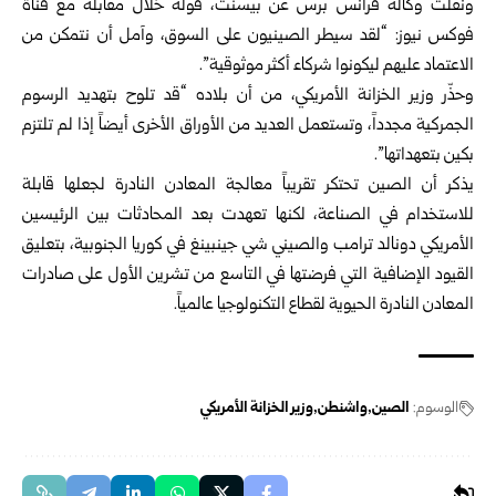
ونقلت وكالة فرانس برس عن بيسنت، قوله خلال مقابلة مع قناة
فوكس نيوز: “لقد سيطر الصينيون على السوق، وآمل أن نتمكن من
الاعتماد عليهم ليكونوا شركاء أكثر موثوقية”.
وحذّر وزير الخزانة الأمريكي، من أن بلاده “قد تلوح بتهديد الرسوم
الجمركية مجدداً، وتستعمل العديد من الأوراق الأخرى أيضاً إذا لم تلتزم
بكين بتعهداتها”.
يذكر أن الصين تحتكر تقريباً معالجة المعادن النادرة لجعلها قابلة
للاستخدام في الصناعة، لكنها تعهدت بعد المحادثات بين الرئيسين
الأمريكي دونالد ترامب والصيني شي جينبينغ في كوريا الجنوبية، بتعليق
القيود الإضافية التي فرضتها في التاسع من تشرين الأول على صادرات
المعادن النادرة الحيوية لقطاع التكنولوجيا عالمياً.
الوسوم:
الصين
واشنطن
وزير الخزانة الأمريكي