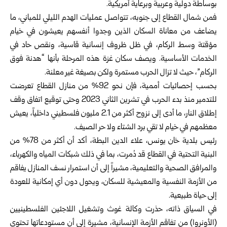
بوساطة دولية وعربية وبرعاية أمريكية.
فمن شمال القطاع إلى جنوبه، تتواصل عمليات الهدم الليلي للمباني، ما
يضاعف من معاناة السكان الذين وجدوا أنفسهم يعيشون في خيام
مؤقتة وسط الركام، في ظل ظروف إنسانية قاسية، ونقص حاد في
الخدمات الأساسية. ويصف سكان غزة هذه المرحلة بأنها “هدنة فوق
الركام”، حيث لا تزال الحرب مستمرة ولكن بصيغة غير معلنة.
بحسب إحصائيات أممية، فإن نحو 92% من منازل القطاع تعرضت
للتدمير منذ بدء الحرب في تشرين الثاني 2023 وحتى توقيع اتفاق وقف
إطلاق النار، ما أدى إلى نزوح أكثر من 2.1 مليون فلسطيني داخلياً، يعيش
معظمهم في خيام لا تقي برد الشتاء ولا حر الصيف.
رئيس بلدية خان يونس، علاء الدين البطة، أكد أن أكثر من 78% من
البنية التحتية في القطاع قد دُمرت، بما في ذلك شبكات المياه والكهرباء،
والمرافق الصحية والتعليمية، مشيراً إلى أن استمرار نسف المنازل يفاقم
من الأزمة النفسية والمعيشية للسكان، ويحول دون أي إمكانية للعودة
إلى حياة طبيعية.
في السياق ذاته، حذرت وكالة غوث وتشغيل اللاجئين الفلسطينيين
(الأونروا) من تفاقم الأزمة الإنسانية، مشيرة إلى أن مستودعاتها تحتوي