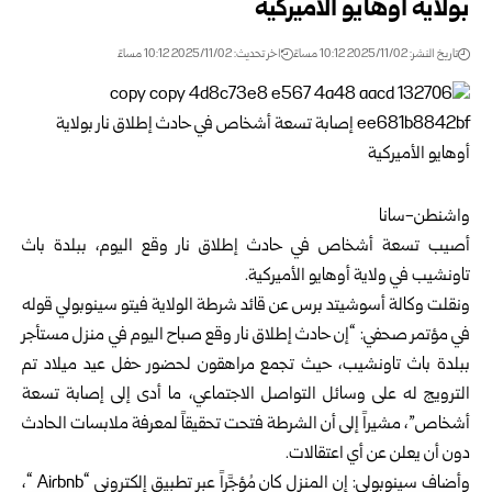
بولاية أوهايو الأميركية
تاريخ النشر: 2025/11/02 10:12 مساءً
اخر تحديث: 2025/11/02 10:12 مساءً
واشنطن-سانا
أصيب تسعة أشخاص في حادث إطلاق نار وقع اليوم، ببلدة باث
تاونشيب في ولاية أوهايو الأميركية.
ونقلت وكالة أسوشيتد برس عن قائد شرطة الولاية فيتو سينوبولي قوله
في مؤتمر صحفي: “إن حادث إطلاق نار وقع صباح اليوم في منزل مستأجر
ببلدة باث تاونشيب، حيث تجمع مراهقون لحضور حفل عيد ميلاد تم
الترويج له على وسائل التواصل الاجتماعي، ما أدى إلى إصابة تسعة
أشخاص”، مشيراً إلى أن الشرطة فتحت تحقيقاً لمعرفة ملابسات الحادث
دون أن يعلن عن أي اعتقالات.
وأضاف سينوبولي: إن المنزل كان مُؤجَّراً عبر تطبيق إلكتروني “Airbnb “،