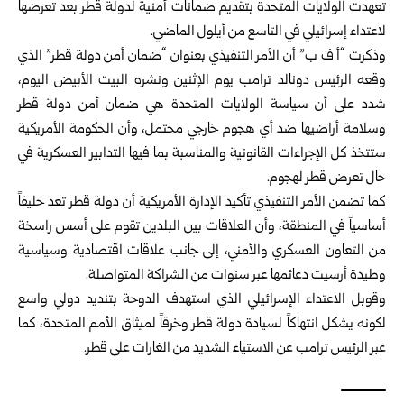
تعهدت الولايات المتحدة بتقديم ضمانات أمنية لدولة قطر بعد تعرضها
لاعتداء إسرائيلي في التاسع من أيلول الماضي.
وذكرت “أ ف ب” أن الأمر التنفيذي بعنوان “ضمان أمن دولة قطر” الذي
وقعه الرئيس دونالد ترامب يوم الإثنين ونشره البيت الأبيض اليوم،
شدد على أن سياسة الولايات المتحدة هي ضمان أمن دولة قطر
وسلامة أراضيها ضد أي هجوم خارجي محتمل، وأن الحكومة الأمريكية
ستتخذ كل الإجراءات القانونية والمناسبة بما فيها التدابير العسكرية في
حال تعرض قطر لهجوم.
كما تضمن الأمر التنفيذي تأكيد الإدارة الأمريكية أن دولة قطر تعد حليفاً
أساسياً في المنطقة، وأن العلاقات بين البلدين تقوم على أسس راسخة
من التعاون العسكري والأمني، إلى جانب علاقات اقتصادية وسياسية
وطيدة أرسيت دعائمها عبر سنوات من الشراكة المتواصلة.
وقوبل الاعتداء الإسرائيلي الذي استهدف الدوحة بتنديد دولي واسع
لكونه يشكل انتهاكاً لسيادة دولة قطر وخرقاً لميثاق الأمم المتحدة، كما
عبر الرئيس ترامب عن الاستياء الشديد من الغارات على قطر.