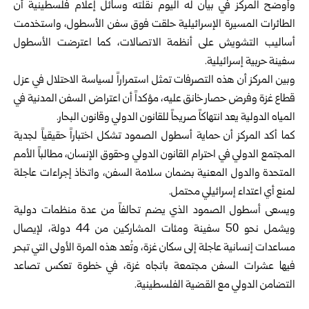
وأوضح المركز في بيان له اليوم نقلته وسائل إعلام فلسطينية أن
الطائرات المسيرة الإسرائيلية حلقت فوق سفن الأسطول، واستخدمت
أساليب التشويش على أنظمة الاتصالات، كما اعترضت الأسطول
سفينة حربية إسرائيلية.
وبين المركز أن هذه التصرفات تمثل استمراراً لسياسة الاحتلال في عزل
قطاع غزة وفرض حصار خانق عليه، مؤكداً أن اعتراض السفن المدنية في
المياه الدولية يعد انتهاكاً صريحاً للقانون الدولي وقانون البحار.
كما أكد المركز أن حماية أسطول الصمود تشكل اختباراً حقيقياً لجدية
المجتمع الدولي في احترام القانون الدولي وحقوق الإنسان، مطالباً الأمم
المتحدة والدول المعنية بضمان سلامة السفن، واتخاذ إجراءات عاجلة
لمنع أي اعتداء إسرائيلي محتمل.
ويسعى أسطول الصمود الذي يضم تحالفاً من عدة منظمات دولية
ويشمل نحو 50 سفينة ومئات المشاركين من 44 دولة، لإيصال
مساعدات إنسانية عاجلة إلى سكان غزة، وتُعد هذه المرة الأولى التي تبحر
فيها عشرات السفن مجتمعة باتجاه غزة، في خطوة تعكس تصاعد
التضامن الدولي مع القضية الفلسطينية.