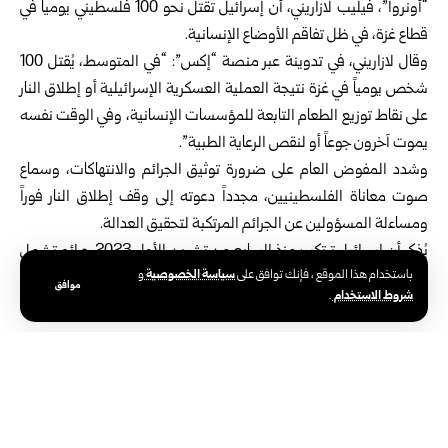
“أونروا”، فيليب لازاريني، أن إسرائيل تقتل نحو 100 فلسطيني يومياً في
قطاع غزة، في ظل تفاقم الأوضاع الإنسانية.
وقال لازاريني، في تدوينة عبر منصة “إكس”: “في المتوسط، يُقتل 100
شخص يومياً في غزة نتيجة العملية العسكرية الإسرائيلية أو إطلاق النار
على نقاط توزيع الطعام التابعة للمؤسسات الإنسانية، وفي الوقت نفسه
يموت آخرون جوعاً أو لنقص الرعاية الطبية”.
وشدد المفوض العام على ضرورة توثيق الجرائم والانتهاكات، وسماع
صوت معاناة الفلسطينيين، مجدداً دعوته إلى وقف إطلاق النار فوراً
ومساءلة المسؤولين عن الجرائم المرتكبة لتحقيق العدالة.
يُذكر أن إسرائيل ترتكب منذ السابع من تشرين الأول 2023 جرائم تشمل
سياسة الخصوصية
باستخدام هذا الموقع ، فإنك توافق على
و
القتل والتجويع والتدمير والتهجير القسري في غزة، متجاهلةً النداءات
موافق
شروط الاستخدام
.
الدولية وأوامر محكمة العدل الدولية بوقف الأعمال العدائية.
الوسوم:
أزمة إنسانية
توثيق الجرائم والانتهاكات