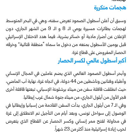
لهجمات.
هجمات متكررة
وسبق أن أعلن أسطول الصمود تعرض سفنه، وهي في البحر المتوسط
لهجمات بطائرات مسيرة يومي الـ 8 و الـ 9 من الشهر الجاري، دون
الإعلان عن أضرار مادية أو خسائر بشرية، فيما هدد الاحتلال الإسرائيلي
قبل يومين الأسطول بمنعه من دخول ما سماه “منطقة قتالية” وخرقه
الحصار المفروض على قطاع غزة.
أكبر أسطول عالمي لكسر الحصار
وأبحر أسطول الصمود العالمي الذي يضم عاملين في المجال الإنساني
وأطباء وفنانين وناشطين من 44 دولة، في اتجاه غزة، نهاية آب الماضي،
حيث انطلقت قافلة سفن من ميناء برشلونة الإسباني، تبعتها قافلة أخرى
فجر الأول من أيلول الجاري، من ميناء جنوة شمال غرب إيطاليا.
وفي الـ 7 من أيلول الجاري، بدأت السفن القادمة من إسبانيا وإيطاليا في
الوصول إلى سواحل تونس، وبعد أيام من التأجيل تم الانطلاق إلى غزة
في محاولة لفتح ممر إنساني وكسر الحصار عن القطاع الذي يتعرض
لحرب إبادة إسرائيلية منذ أكثر من 23 شهراً.