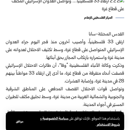
المركز الفلسطيني للإعلام
القدس المحتلة-سانا
ارتقى 33 فلسطينياً، وأصيب آخرون منذ فجر اليوم جراء العدوان
الإسرائيلي المتواصل على قطاع غزة، وسط تكثيف الاحتلال لعدوانه على
مدينة غزة واستمراره بارتكاب المجازر بحق أبنائها.
وذكرت وكالة الأنباء الفلسطينية “وفا”، أن طائرات الاحتلال الإسرائيلي
قصفت أنحاء متفرقة من قطاع غزة، ما أدى إلى ارتقاء 33 مواطناً بينهم
28 في مدينة غزة، وإصابة العشرات.
وتواصل قوات الاحتلال القصف المدفعي على المناطق الشرقية
والجنوبية والشمالية الغربية من مدينة غزة، وسط تحليق مكثف للطيران
المسيّر في أجواء المدينة.
وقد أسفر عدوان الاحتلال على قطاع غزة منذ السابع من تشرين الأول
سياسة الخصوصية
باستخدام هذا الموقع ، فإنك توافق على
و
2023 عن استشهاد 65.344 مواطناً، أغلبيتهم من الأطفال والنساء،
موافق
شروط الاستخدام
.
وإصابة 166.795 آخرين.