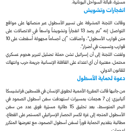
مسيّرة، قبالة السواحل اليونانية.
انفجارات وتشويش
وقالت اللجنة المشرفة على تسيير الأسطول عبر منصاتها على مواقع
التواصل: إنه “تم رصد 13 انفجاراً وتشويشاً واسعاً في الاتصالات على
متن قوارب الأسطول”، وأضافت: “إن أجساماً مجهولة أُسقطت على 10
قوارب وتسببت في أضرار”.
ولفتت اللجنة إلى أن إسرائيل تشن حملة تضليل لتبرير هجوم عسكري
محتمل، معتبرة أن أي اعتداء على القافلة الإنسانية جريمة حرب وانتهاك
للقانون الدولي.
دعوة لحماية الأسطول
من جانبها قالت المقررة الأممية لحقوق الإنسان في فلسطين فرانشيسكا
ألبانيزي: إن 7 هجمات بمسيرات استهدفت سفن أسطول الصمود في
البحر المتوسط، بعد تحليق 15 طائرة مسيّرة فوق عدد من سفن
الأسطول المتجه إلى غزة لكسر الحصار الإسرائيلي المستمر على القطاع،
مطالبة بتقديم الحماية فوراً لسفن أسطول الصمود، مع تعرضها المتكرر