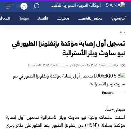
أخبار سوريا
مجلس الشعب
محليات
اقتصاد
سياسة
المحا
صحة
تسجيل أول إصابة مؤكدة بإنفلونزا الطيور في
نيو ساوث ويلز ‏الأسترالية
تاريخ النشر: 2026/07/05 9:27 صباحًا
اخر تحديث: 2026/07/05 9:46 صباحًا
Reuters
سيدني-سانا‏
أعلنت سلطات ولاية نيو ساوث ويلز الأسترالية تسجيل أول إصابة
‏مؤكدة بسلالة‎ (H5N1) ‎من إنفلونزا الطيور، بعد العثور على طائر ‏بحري