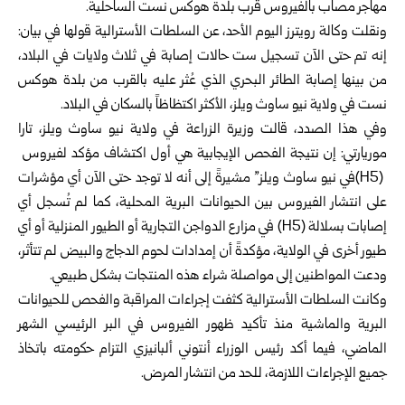
مهاجر مصاب بالفيروس قرب بلدة هوكس نست الساحلية‎.‎
ونقلت وكالة رويترز اليوم الأحد، عن السلطات الأسترالية قولها في ‏بيان:
إنه تم حتى الآن تسجيل ست حالات إصابة في ثلاث ولايات ‏في البلاد،
من بينها إصابة الطائر البحري الذي عُثر عليه بالقرب ‏من بلدة هوكس
نست في ولاية نيو ساوث ويلز، الأكثر اكتظاظاً ‏بالسكان في البلاد‎.‎
وفي هذا الصدد، قالت وزيرة الزراعة في ولاية نيو ساوث ويلز، ‏تارا
(H5) ‎في نيو ساوث ويلز” مشيرةً إلى أنه لا توجد حتى ‏الآن أي مؤشرات
على انتشار الفيروس بين الحيوانات البرية ‏المحلية، كما لم تُسجل أي
إصابات بسلالة‎ (H5) ‎في مزارع الدواجن ‏التجارية أو الطيور المنزلية أو أي
طيور أخرى في الولاية، مؤكدةً ‏أن إمدادات لحوم الدجاج والبيض لم تتأثر،
ودعت المواطنين إلى ‏مواصلة شراء هذه المنتجات بشكل طبيعي‎.‎
وكانت السلطات الأسترالية كثفت إجراءات المراقبة والفحص ‏للحيوانات
البرية والماشية منذ تأكيد ظهور الفيروس في البر ‏الرئيسي الشهر
الماضي، فيما أكد رئيس الوزراء أنتوني ألبانيزي ‏التزام حكومته باتخاذ
جميع الإجراءات اللازمة، للحد من انتشار ‏المرض‎.‎