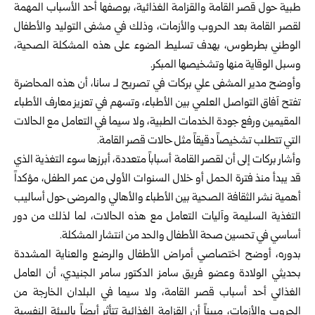
طبية حول قصر القامة والقزامة الغذائية، بوصفها أحد الأسباب المهمة
لقصر القامة بعد الحروب والأزمات، وذلك في مشفى التوليد والأطفال
الوطني بطرطوس، بهدف تسليط الضوء على هذه المشكلة الصحية،
وسبل الوقاية منها وتشخيصها المبكر.
وأوضح مدير المشفى علي بركات في تصريح لـ سانا، أن هذه المحاضرة
تفتح آفاق التواصل العلمي بين الأطباء، وتسهم في تعزيز معارف الأطباء
المقيمين ورفع جودة الخدمات الطبية، ولا سيما في التعامل مع الحالات
التي تتطلب تشخيصاً دقيقاً مثل حالات قصر القامة.
وأشار بركات إلى أن لقصر القامة أسباباً متعددة، أبرزها سوء التغذية الذي
قد يبدأ منذ فترة الحمل أو خلال السنوات الأولى من عمر الطفل، مؤكداً
أهمية نشر الثقافة الصحية بين الأطباء والأهالي والمرضى حول أساليب
التغذية السليمة وآليات التعامل مع هذه الحالات، لما لذلك من دور
أساسي في تحسين صحة الأطفال والحد من انتشار المشكلة.
بدوره، أوضح اختصاصي أمراض الأطفال والرضع والعناية المشددة
بحديثي الولادة وعضو فريق سامز الدكتور سامر الجنيدي، أن العامل
الغذائي أحد أسباب قصر القامة، ولا سيما في البلدان الخارجة من
الحروب والأزمات، مبيناً أن القزامة الغذائية تتأثر أيضاً بالبيئة النفسية