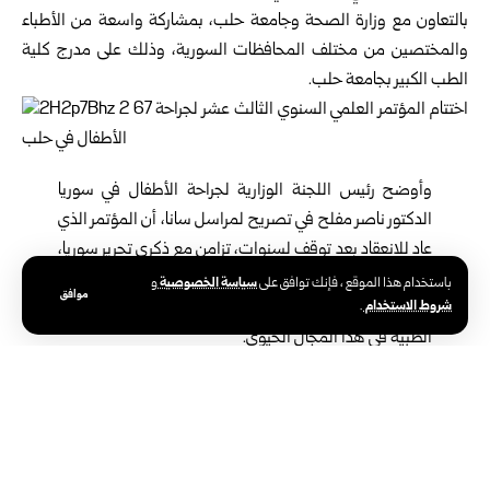
بالتعاون مع
وزارة الصحة
وجامعة
حلب
، بمشاركة واسعة من الأطباء
والمختصين من مختلف المحافظات السورية، وذلك على مدرج كلية
الطب الكبير بجامعة حلب.
وأوضح رئيس اللجنة الوزارية لجراحة الأطفال في سوريا
الدكتور ناصر مفلح في تصريح لمراسل سانا، أن المؤتمر الذي
عاد للانعقاد بعد توقف لسنوات، تزامن مع ذكرى تحرير سوريا،
وتضمن محاضرات وندوات علمية واستعراض حالات خاصة
سياسة الخصوصية
باستخدام هذا الموقع ، فإنك توافق على
و
موافق
شروط الاستخدام
.
بجراحة الأطفال، بهدف توسيع آفاق الخبرة وتعزيز الكفاءات
الطبية في هذا المجال الحيوي.
من جانبه، أكد رئيس الرابطة السورية لجراحة الأطفال الدكتور عدنان
الحسامي، أن المؤتمر يمثل ثمرة تعاون مثمر بين الرابطة ووزارة الصحة
وجامعة حلب، ويشكل فرصة مهمة لتدارس الحالات النادرة في الجراحة
الصدرية والبطنية والكبدية والبولية لدى الأطفال، بما يسهم في تطوير
الممارسات الطبية وتبادل الخبرات.