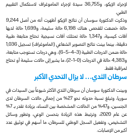
لإجراء الإيكو، و36,755 سيدة لإجراء الماموغراف لاستكمال التقييم
الطبي.
وذكرت الدكتورة سوسان أن نتائج الإيكو أظهرت أنه من أصل 9,244
حالة خضعت للفحص هناك 6,198 حالة سليمة، و1,699 حالة لديها
آفات كيسية، و1,347 حالة تمتلك آفات نسيجية تحتاج متابعة طبية
دقيقة، بينما بينت نتائج التصوير الشعاعي (الماموغراف) تسجيل 1,036
حالة ضمن الدرجات الطبية (3-4-5-6)، وهي درجات تستوجب متابعة،
و4,383 حالة في الدرجات (0-1-2)، ما يشير إلى حالات سليمة أو تحتاج
لمراقبة فقط.
سرطان الثدي… لا يزال التحدي الأكبر
وبينت الدكتورة سوسان أن سرطان الثدي الأكثر شيوعاً بين السيدات في
سوريا، وتبلغ نسبة حدوثه نحو 27% من إجمالي حالات السرطان لدى
الجنسين، و47% من الحالات المشخصة بين النساء، بزيادة تقدر بـ 7%
عن عام 2020، وترتبط هذه الزيادة بتحسن الوعي، وتطور وسائل
التشخيص، وتفعيل السجل الوطني للسرطان، ما أسهم في توثيق عدد
أكبر من الإصابات.