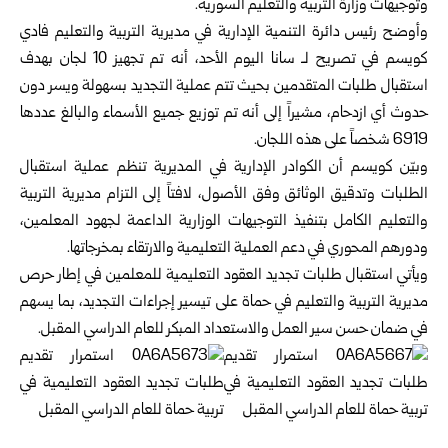
وتوجيهات وزارة التربية والتعليم السورية‎.‎
وأوضح رئيس دائرة التنمية الإدارية في مديرية التربية والتعليم ‏فادي
كويسم في تصريح لـ سانا اليوم الأحد، أنه تم تجهيز 10 لجان ‏بهدف
استقبال طلبات المتقدمين بحيث تتم عملية التجديد بسهولة ‏ويسر دون
حدوث أي ازدحام، مشيراً إلى أنه تم توزيع جميع ‏الأسماء والبالغ عددها
6919 شخصاً على هذه اللجان‎.‎
وبيّن كويسم أن الكوادر الإدارية في المديرية تنظم عملية استقبال
‏الطلبات وتدقيق الوثائق وفق الأصول، لافتاً إلى التزام مديرية ‏التربية
والتعليم الكامل بتنفيذ التوجيهات الوزارية الداعمة لجهود ‏المعلمين،
ودورهم المحوري في دعم العملية التعليمية والارتقاء ‏بمخرجاتها‎.‎
ويأتي استقبال طلبات تجديد العقود التعليمية للمعلمين في إطار ‏حرص
مديرية التربية والتعليم في حماة على تيسير إجراءات ‏التجديد، بما يسهم
في ضمان حسن سير العمل والاستعداد المبكر ‏للعام الدراسي المقبل‎.‎