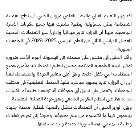
‏أكد
وزير التعليم العالي والبحث العلمي
مروان الحلبي، أن نجاح العملية
الامتحانية يمثل مسؤولية وطنية تشترك فيها جميع مكونات الأسرة
الجامعية، مبيناً أن
الوزارة
تتابع ميدانياً وإدارياً سير الامتحانات العملية
للفصل الدراسي الثاني من العام الدراسي 2025-2026 في الجامعات
السورية.
وأكد
الحلبي
في منشور على صفحته في فيسبوك اليوم الأحد، ضرورة
توفير البيئة الجامعية الملائمة وحسن تنظيم الامتحانات، وتأمين جميع
المتطلبات التي تكفل أداءها وفق أعلى معايير الجودة والانضباط، لافتاً
إلى أن الوزارة تتابع بصورة مباشرة تنفيذ الخطط التنظيمية في مختلف
الجامعات، وتعمل على تذليل أي معوقات قد تواجه الطلبة أو الكليات،
بما يحافظ على انتظام التقويم الجامعي ويعزز جودة العملية التعليمية.
وبيّن الوزير الحلبي أن الامتحانات تشكل بالنسبة للطلبة، محطة جديدة
يترجمون فيها ما اكتسبوه من علم ومعرفة، وصولاً إلى تخريج كفاءات
وطنية تسهم في نهضة سوريا الجديدة وبناء مستقبلها.