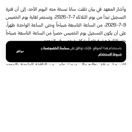
‏وأشار المعهد في بيان تلقت سانا نسخة منه اليوم الأحد، إلى أن فترة
التسجيل تبدأ من يوم الثلاثاء 7-7-2026، وتستمر لغاية يوم الخميس
9-7-2026، من الساعة التاسعة صباحاً وحتى الساعة الواحدة ظهراً،
على أن يكون التسجيل يوم الخميس حصراً من الساعة التاسعة صباحاً
حتى الثانية عشرة ظهراً بشكل شخصي في المعهد.
سياسة الخصوصية
باستخدام هذا الموقع ، فإنك توافق على
و
موافق
شروط الاستخدام
.
‏ووفقاً للمعهد، يطلب من الراغبين بالتقدم للامتحان تقديم طلب خطي
للتسجيل مرفق بطابع مالي وبحث علمي من النافذة الواحدة بالمعهد
العالي للغات المكتب B-18، بالإضافة إلى وصل رسم التسجيل لامتحان
اللغة للقيد بدرجة الدكتوراه بقيمة 400 ليرة سورية جديدة من النافذة
الواحدة بالمعهد، على أن يقوم الطالب بتسديد المبلغ في أي فرع من
فروع المصرف العقاري.
‏كما تشمل الأوراق المطلوبة صورة عن الهوية الشخصية أو إخراج قيد
مدني عليه صورة شخصية، وصورة شخصية حديثة عدد 2، وصورة
مصدقة عن وثيقة الماجستير.