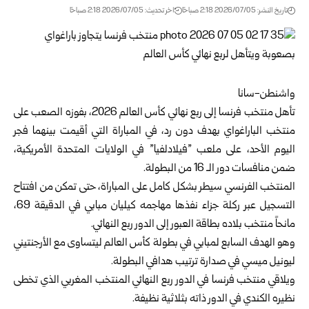
تاريخ النشر: 2026/07/05 2:18 صباحًا
اخر تحديث: 2026/07/05 2:18 صباحًا
واشنطن-سانا‏
تأهل منتخب فرنسا إلى ربع نهائي كأس العالم 2026، بفوزه الصعب على
منتخب ‏الباراغواي بهدف دون رد، في المباراة التي أقيمت بينهما فجر
اليوم الأحد، على ملعب ‌‏”فيلادلفيا” في الولايات المتحدة الأمريكية،
ضمن منافسات دور الـ 16 من البطولة.‏
المنتخب الفرنسي سيطر بشكل كامل على المباراة، حتى تمكن من افتتاح
التسجيل عبر ‏ركلة جزاء نفذها مهاجمه كيليان مبابي في الدقيقة 69،
مانحاً منتخب بلاده بطاقة العبور ‏إلى الدور ربع النهائي.‏
وهو الهدف السابع لمبابي في بطولة كأس العالم ليتساوى مع الأرجنتيني
ليونيل ميسي في ‏صدارة ترتيب هدافي البطولة.‏
ويلاقي منتخب فرنسا في الدور ربع النهائي المنتخب المغربي الذي تخطى
نظيره الكندي ‏في الدور ذاته بثلاثية نظيفة.‏