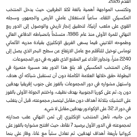
القدم 2026‌‎.
وتكتسب المواجهة أهمية بالغة لكلا الطرفين، حيث يدخل المنتخب
‏المكسيكي اللقاء، ساعياً لاستغلال عاملي الأرض والجمهور، وسجله
‏القوي على ملعب أزتيكا، لتحقيق إنجاز تاريخي والوصول إلى ‏الدور ربع
النهائي للمرة الأولى منذ عام 1986، متسلحاً بانضباطه ‏الدفاعي العالي
وطموحه اللاتيني فيما يسعى الفريق الإنكليزي ‏بقيادة مدربه الألماني
توماس توخيل للتأقلم مع عامل الارتفاع عن ‏سطح البحر الذي يصل إلى
2240 متراً، وتجاوز الأداء غير المقنع ‏الذي ظهر به في دور المجموعات‎.‎
وكان المنتخب المكسيكي قد بلغ هذا الدور بعد مسيرة متميزة في
‏البطولة حقق خلالها العلامة الكاملة دون أن تستقبل شباكه أي ‏هدف،
واستهل مشواره في دور المجموعات بالفوز على جنوب ‏إفريقيا بهدفين
دون رد، ثم على كوريا الجنوبية بهدف نظيف، ‏واختتم الجولة الأولى بالفوز
على التشيك بثلاثة أهداف دون مقابل ‏ليتصدر مجموعته، قبل أن يتغلب
في دور الـ 32 على الإكوادور ‏بهدفين مقابل لا شيء‎.‎
من جانبه، تأهل المنتخب الإنكليزي إلى ثمن النهائي عقب صدارته
‏لمجموعته في الدور الأول برصيد 7 نقاط، حيث افتتح مشواره ‏بالفوز على
كرواتيا بأربعة أهداف لهدفين، ثم تعادل سلباً مع غانا، ‏وفاز على بنما