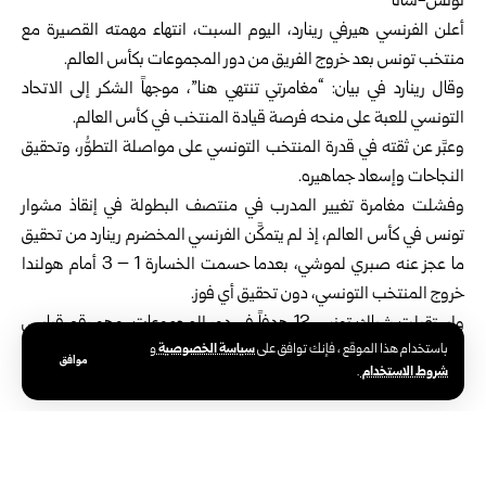
تونس-سانا
أعلن
الفرنسي هيرفي رينارد
، اليوم السبت، انتهاء مهمته القصيرة مع
منتخب تونس
بعد خروج الفريق من دور المجموعات بكأس العالم.
وقال رينارد في بيان: “مغامرتي تنتهي هنا”، موجهاً الشكر إلى الاتحاد
التونسي للعبة على منحه فرصة قيادة المنتخب في كأس العالم.
وعبَّر عن ثقته في قدرة المنتخب التونسي على مواصلة التطوُّر، وتحقيق
النجاحات وإسعاد جماهيره.
وفشلت مغامرة تغيير المدرب في منتصف البطولة في إنقاذ مشوار
تونس في كأس العالم، إذ لم يتمكَّن الفرنسي المخضرم رينارد من تحقيق
ما عجز عنه صبري لموشي، بعدما حسمت الخسارة 1 – 3 أمام هولندا
خروج المنتخب التونسي، دون تحقيق أي فوز.
واستقبلت شباك تونس 12 هدفاً في دور المجموعات، وهو رقم قياسي
سياسة الخصوصية
باستخدام هذا الموقع ، فإنك توافق على
و
سلبي في تاريخ كأس العالم، متجاوزاً الرقم السابق المُسجَّل باسم
موافق
شروط الاستخدام
.
كوستاريكا (11 هدفاً) في نسخة 2022.
الوسوم:
الفرنسي هيرفي رينارد
منتخب تونس