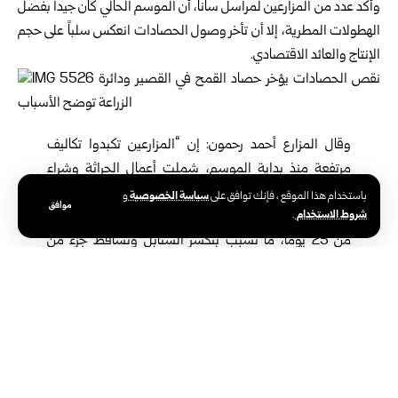
وأكد عدد من المزارعين لمراسل سانا، أن الموسم الحالي كان جيداً بفضل
الهطولات المطرية، إلا أن تأخر وصول الحصادات انعكس سلباً على حجم
الإنتاج والعائد الاقتصادي.
وقال المزارع أحمد رحمون: إن “المزارعين تكبدوا تكاليف
مرتفعة منذ بداية الموسم، شملت أعمال الحراثة وشراء
الأسمدة والمبيدات وتأمين المحروقات”، لافتاً إلى أن التأخر
سياسة الخصوصية
باستخدام هذا الموقع ، فإنك توافق على
و
موافق
شروط الاستخدام
.
في تأمين الحصادات أدى إلى بقاء المحاصيل في الأرض لأكثر
من 25 يوماً، ما تسبب بتكسر السنابل وتساقط جزء من
الحبوب.
بدوره، بيّن المزارع محمد خير رعد أن الموسم كان مبشراً من حيث الأمطار
والإنتاج، إلا أن قلة عدد الحصادات أدت إلى تأخر الحصاد، موضحاً أن ما
بين 20 و30 بالمئة من المحصول تعرض للتلف أو التساقط.