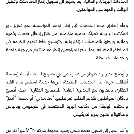
الخدمات البريدية والمالية، بما يسهم في تسهيل إنجاز المعاملات وتقليل
الوقت والجهد على المواطنين.
وجاء إطلاق هذه الخدمات في إطار توجه المؤسسة نحو تعزيز دور
المكاتب البريدية كمراكز خدمية متكاملة، من خلال إدخال خدمات رقمية
ومالية وربطها بالمنصات الإلكترونية، وتوسيع نقاط تقديم الخدمة في
المناطق المختلفة، بما يتيح للمراجعين إنجاز معاملاتهم من جهة واحدة
وبخطوات مبسطة.
وأوضح مدير بريد طرطوس عمار يحيى في تصريح لـ سانا، أن المؤسسة
أطلقت حزمة من الخدمات الجديدة، أبرزها خدمة استلام بيان القيد
العقاري بالتعاون مع المديرية العامة للمصالح العقارية، حيث أصبح
بإمكان المواطنين تقديم الطلب عبر تطبيق “معاملاتي” أو منصة “أنجز”
واستلام الوثيقة من مكاتب البريد المعتمدة في طرطوس وبانياس
وصافيتا والشيخ بدر والدريكيش.
وأشار يحيى إلى تفعيل خدمة شحن رصيد خطوط شركة MTN عبر أكثر من