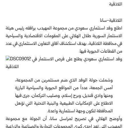
اللاذقية-سانا
‏اطلع وفد استثماري سعودي من مجموعة المهيدب يرافقه ‏رئيس ‏
هيئة
الاستثمار السورية
طلال الهلالي على ‏المقومات ‏الاقتصادية والسياحية
في محافظة
اللاذقية
، ‏بهدف استكشاف ‏آفاق التعاون الاستثماري في عدد
من ‏القطاعات الحيوية فيها‎.‎
وشملت جولة الوفد الذي ضم مستثمرين من المجموعة،
أمس الجمعة، عدداً من المواقع ‏الحيوية والسياحية ‏البارزة
ومنها وادي قنديل، وبرج ‏إسلام، وصليب التركمان، ‏جرى فيها
الاطلاع على ‏الإمكانيات الطبيعية والبنية التحتية التي ‏تؤهل
المحافظة ‏لتكون وجهة استثمارية واعدة‎.‎
وأوضح الهلالي في تصريح لمراسل سانا، أن الجولة مع ‏مجموعة
المهيدب التي تعد إحدى كبرى المجموعات ‏التجارية ‏والصناعية والزراعية