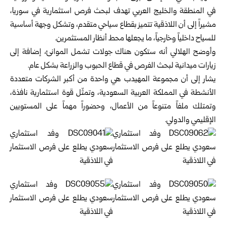
في المنطقة والخليج ‏العربي تهدف لبحث ‏فرص استثمارية في
سوريا
،
مشيراً ‏إلى أن اللاذقية تتميز بقطاع ‏سياحي متقدم، وتشكل وجهة ‏أساسية
للسياح داخلياً وخارجياً، ما ‏يجعلها محط أنظار ‏المستثمرين‎.‎
وأوضح الهلالي أنه ستكون هناك جولات تشمل الموانئ، ‏إضافة ‏إلى
زيارات ميدانية لبحث الفرص في قطاع ‏الحبوب والزراعة ‏بشكل عام‎.‎
يشار إلى أن مجموعة المهيدب هي واحدة من أكبر ‏الشركات ‏متعددة
الأنشطة في المملكة العربية السعودية، ‏وتمثّل قوة ‏استثمارية نافذة،
وتمتلك ملفاً متنوعاً من ‏الأعمال، وحضوراً م‏هماً على المستويين
الإقليمي ‏والدولي‎.‎