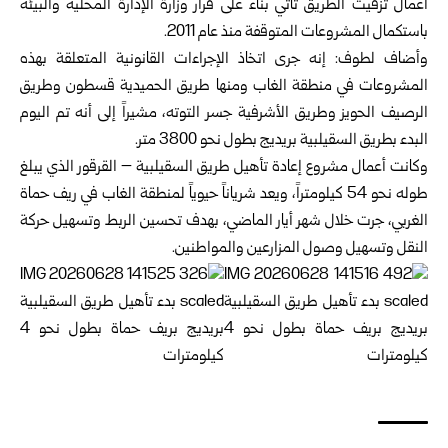
أعمال تزفيت الطريق تأتي بناء على قرار
وزارة الإدارة المحلية والبيئة
باستكمال المشروعات المتوقفة منذ عام 2011.
وأضاف لطوف: إنه جرى اتخاذ الإجراءات القانونية المتعلقة بهذه
المشروعات في منطقة الغاب ومنها طريق الحميدية قسطون وطريق
الرصيف الحويز وطريق الأشرفية جسر التوته، مشيراً إلى أنه تم اليوم
البدء بطريق السقيلبية بريديج بطول نحو 3800 متر.
وكانت أعمال مشروع إعادة تأهيل طريق السقيلبية – القرقور الذي يبلغ
طوله نحو 54 كيلومتراً، ويعد شرياناً حيوياً لمنطقة الغاب في ريف حماة
الغربي، جرت خلال شهر أيار الماضي، بهدف تحسين الربط وتسهيل حركة
النقل وتسهيل وصول المزارعين والمواطنين.