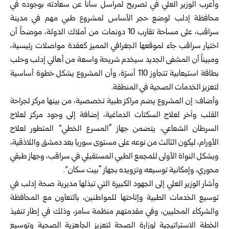
وأعرب الوزير العلي في تصريح لمراسل سانا عن سعادته بوجوده في
محافظة إدلب لوضع حجر الأساس لمشروع طبي مهم في مدينة
سراقب، على مساحة تقارب 10 دونمات من أملاك الدولة، موضحاً أن
اختيار سراقب جاء لموقعها الجغرافي المميز كعقدة مواصلات رئيسية،
ومبيناً أن المشفى الجديد سيخدم شريحة واسعة من أهالي إدلب وحلب
بطاقة استيعابية تتجاوز 110 أسرّة، وأن المشروع يشكل خطوة أساسية
لتعزيز الخدمات الصحية في المنطقة.
وأضاف: إن المشروع يضم مراكز طبية تخصصية، من بينها مركز لجراحة
القلب وآخر لعلاج السكتات الدماغية، إضافة إلى وجود مركز لعلاج
السرطان الشعاعي، يتضمن جهاز “المسرع الخطي” المتطور لعلاج
الأورام، ليكون الثالث من نوعه على مستوى سوريا بعد دمشق واللاذقية،
ويشكل النواة الأولى للمجمع الطبي المستقبلي في سراقب، وجهاز طبقي
محوري، وإمكانية توسيعه وتزويده بجهاز “بيت سكان”.
وأشار الوزير العلي إلى الجهود الكبيرة التي تبذلها مديرية صحة إدلب في
توسيع الخدمات الطبية وإتاحتها للمواطنين، بالتعاون مع المحافظة
والشركاء المحليين، وفي مقدمتهم منظمة سامز، وذلك في إطار تنفيذ
الخطة الاستراتيجية لوزارة الصحة لتعزيز الجاهزية الصحية وتوسيع