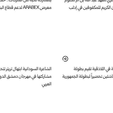
ري معهد عبد الله بن أم مكتوم
بمشاركة نخبة من الشركات.. ح
 الكريم للمكفوفين في إدلب
معرض ARABEX لدعم قطاع البناء والإعمار
 في اللاذقية تقيم بطولة
الشاعرة السودانية ابتهال تريتر ت
شئين تحضيراً لبطولة الجمهورية
مشاركتها في مهرجان دمشق الدول
العربي