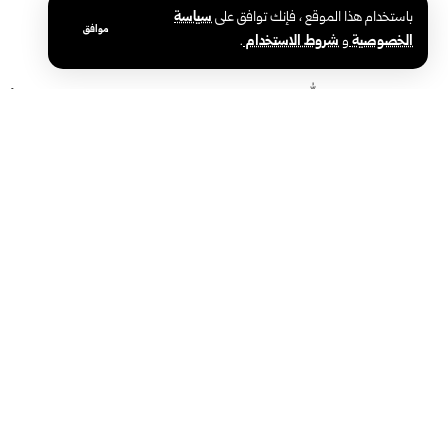
باستخدام هذا الموقع ، فإنك توافق على
سياسة
موافق
الخصوصية
و
شروط الاستخدام
.
ريماس العبد الله تحصد العلامة التامة في
في يومه الأو
شهادة الثانوية العامة
موجهة للأسر
سوريا للعائلة 2026
سوريا والعالم
رئاسة الجمهو
الوكالة العربية السورية للأنباء – سانا
سياسة
الوكالة الوطنية الرسمية للأخبار في سوريا، تأسست