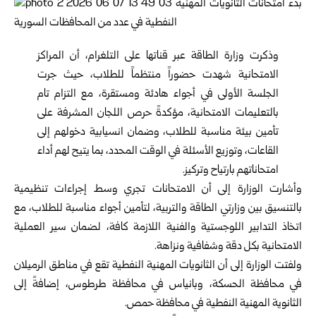
وذكرت وزارة الطاقة عبر قناتها على التلغرام، أن ‏المراكز
الامتحانية شهدت حضوراً منتظماً للطلاب، ‏حيث جرت
الجلسة الأولى في أجواء هادئة ‏ومستقرة، مع التزام تام
بالتعليمات الامتحانية، مؤكدةً ‏حرص اللجان المشرفة على
تأمين بيئة مناسبة ‏للطلاب، وضمان انسيابية دخولهم إلى
القاعات، ‏وتوزيع الأسئلة في الوقت المحدد، بما يتيح لهم أداء
‏امتحاناتهم بارتياح وتركيز‎.‎
وأشارت الوزارة إلى أن الامتحانات تجري وسط ‏إجراءات تنظيمية
بالتنسيق بين وزارتي الطاقة ‏والتربية، لتأمين أجواء مناسبة للطلاب، مع
اتخاذ ‏التدابير اللوجستية والفنية اللازمة كافة، لضمان سير ‏العملية
الامتحانية بكل دقة وشفافية ونزاهة‎.‎
ولفتت الوزارة إلى أن الثانويات المهنية النفطية تقع ‏في مناطق الرميلان
في محافظة
الحسكة
، وبانياس في محافظة طرطوس، إضافةً إلى
الثانوية المهنية ‏النفطية في محافظة حمص‎.‎