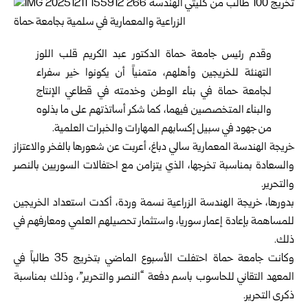
وقدم رئيس جامعة حماة الدكتور عبد الكريم قلب اللوز
التهنئة للخريجين وأهلهم، متمنياً أن يكونوا خير سفراء
لجامعة حماة في بناء الوطن وخدمته في قطاعي الإنتاج
والبناء المتخصصين فيهما، كما شكر أساتذتهم على ما بذلوه
من جهود في سبيل إكسابهم المهارات والخبرات العلمية.
خريجة الهندسة المعمارية سالي دباغ، أعربت عن شعورها بالفخر والاعتزاز
والسعادة بمناسبة تخرجها، الذي يتزامن مع احتفالات السوريين بالنصر
والتحرير.
بدورها، خريجة الهندسة الزراعية نسمة وردة، أكدت استعداد الخريجين
للمساهمة بإعادة إعمار سوريا، واستثمار تحصيلهم العلمي ومعارفهم في
ذلك.
وكانت جامعة حماة احتفلت الأسبوع الماضي بتخريج 35 طالباً في
المعهد التقاني للحاسوب باسم دفعة “النصر والتحرير”، وذلك بمناسبة
ذكرى التحرير.