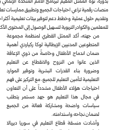
بدوره، نوه الممثل المقيم لبرنامج الأمم المتحدة الإنما
منصات رقمية تراعي احتياجات الجميع وتطبيق ممارسات تع
وتقديم حلول عملية وخطط دعم لتوفير بيئات تعليمية أكثر احت
للمعلمين والكوادر التربوية لتسهيل الوصول إلى المحتوى الأكاد
من جهته، أكد الممثل القطري لمنظمة مجموعة
المتطوعين المدنيين الإيطالية لوكا ركياردي أهمية
ضمان اندماج الأطفال وخاصةً من ذوي الإعاقة
الذين عانوا من النزوح والانقطاع عن التعليم
وضرورة بناء القدرات البشرية وتوفير الموارد
التعليمية لتأمين التعليم للجميع، مع التركيز على فهم
احتياجات هؤلاء الأطفال مشدداً على أن التعاون
في مجال هذا التعليم هو جهد مستمر يتطلب
سياسات واضحة ومشاركة فعالة من الجميع
لضمان نجاحه واستدامته.
وأشادت منسقة قطاع التعليم في سوريا ديربالا