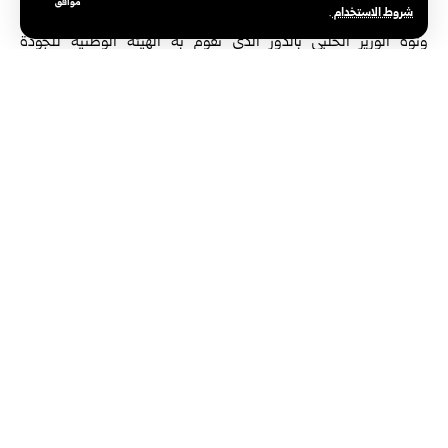
موافق
شروط الاستخدام
العالي.
.
ونوّه الوزير الحلبي بالدور الذي تقوم به الهيئة الوطنية للجودة
والاعتمادية في مراقبة الامتحانات وتنظيمها، وضمان نزاهتها ومنع أي
تجاوزات، متمنياً النجاح للطلاب المتقدّمين.
وفي تصريح مماثل أوضح رئيس الهيئة الوطنية للجودة والاعتمادية أنّ
الامتحان الوطني يُعدّ شرطاً أساسياً للتخرج لطلبة كليات الطب البشري،
ويشمل طلاب الدورة 2023-2024، وهو موزع على عدة مراكز امتحانية
داخل سوريا وخارجها.
عدد المتقدمين للامتحان الوطني 1475 طالباً
وبين الدكتور حمادة أن عدد المتقدّمين للامتحان بلغ 1355
طالباً في الداخل، موزعين على 600 طالب في مركز دمشق،
و130 في مركز اللاذقية، و131 في مركز حمص، و185 في مركز
حلب، و97 في مركز طرطوس، و112 في مركز حماة، إضافة