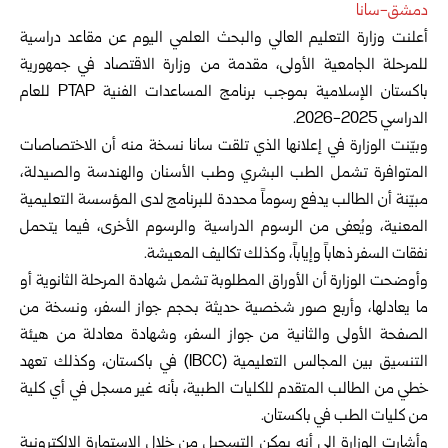
دمشق-سانا
أعلنت وزارة التعليم العالي والبحث العلمي اليوم عن مقاعد دراسية
للمرحلة الجامعية الأولى، مقدمة من وزارة الاقتصاد في جمهورية
باكستان الإسلامية بموجب برنامج المساعدات الفنية PTAP للعام
الدراسي 2025-2026.
وبيّنت الوزارة في إعلانها الذي تلقت سانا نسخة منه أن الاختصاصات
المتوافرة تشمل الطب البشري وطب الأسنان والهندسة والصيدلة،
مبيّنة أن الطالب يدفع رسوماً محددة للبرنامج لدى المؤسسة التعليمية
المعنية، ويُعفى من الرسوم الدراسية والرسوم الأخرى، فيما يتحمل
نفقات السفر ذهاباً وإياباً، وكذلك تكاليف المعيشة.
وأوضحت الوزارة أن الأوراق المطلوبة تشمل شهادة المرحلة الثانوية أو
ما يعادلها، وأربع صور شخصية حديثة بحجم جواز السفر، ونسخة من
الصفحة الأولى والثانية من جواز السفر، وشهادة معادلة من هيئة
التنسيق بين المجالس التعليمية (IBCC) في باكستان، وكذلك تعهد
خطي من الطالب المتقدم للكليات الطبية، بأنه غير مسجل في أي كلية
من كليات الطب في باكستان.
وأشارت الوزارة إلى أنه يمكن التسجيل من خلال الاستمارة الإلكترونية