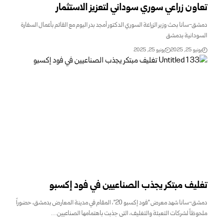
ون زراعي سوري سوداني لتعزيز الاستثمار
-سانا بحث وزير الزراعة السوري الدكتور أمجد بدر اليوم مع القائم بأعمال السفارة
ودانية بدمشق
و 25, 2025
يونيو 25, 2025
يف مبتكر يجذب الصناعيين في فود إكسبو
دمشق-سانا شهد معرض "فود إكسبو 20"، المقام في مدينة المعارض بدمشق، حضوراً
ظاً لشركات التعبئة والتغليف، التي جذبت باهتمامها الصناعيين…