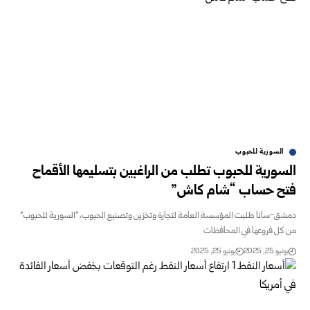
السورية للحبوب
ورية للحبوب تطلب من الراغبين بتسليمها الأقماح
ح حساب “شام كاش”
-سانا طلبت المؤسسة العامة لتجارة وتخزين وتصنيع الحبوب، "السورية للحبوب"
ل فروعها في المحافظات
و 25, 2025
يونيو 25, 2025