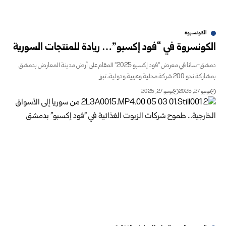
الكونسروة
ونسروة في “فود إكسبو”… ريادة للمنتجات السورية
دمشق-سانا في معرض "فود إكسبو 2025" المقام على أرض مدينة المعارض بدمشق
20 شركة محلية وعربية ودولية، تبرز
و 27, 2025
يونيو 27, 2025