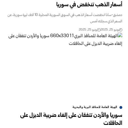
عار الذهب تنخفض في سوريا
دمشق-سانا انخفضت أسعار الذهب في السوق السورية المحلية 10 آلاف ليرة سورية، عن
ر الذي سجلته أمس
و 25, 2025
يونيو 25, 2025
الهيئة العامة للمنافذ البرية والبحرية
يا والأردن تتفقان على إلغاء ضريبة الديزل على
افلات