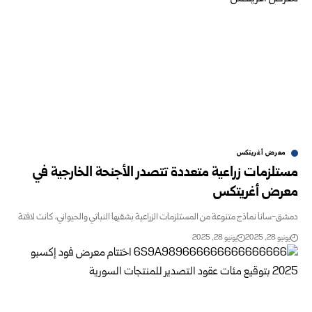
معرض أغريتكس
لزمات زراعية متعددة تتصدر الأجنحة الخارجية في
رض أغريتكس
-سانا نماذج متنوعة من المستلزمات الزراعية بشقيها النباتي والحيواني، كانت لافتة
و 28, 2025
يونيو 28, 2025