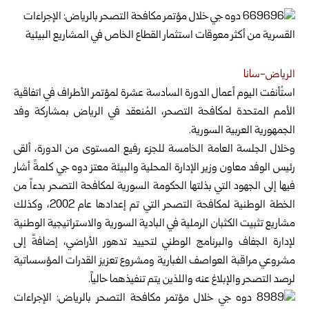
الرياض-سانا
استُأنفت اليوم أعمال الدورة السادسة عشرة لمؤتمر الأطراف في اتفاقية
الأمم المتحدة ‏لمكافحة التصحر، المُنعقد في الرياض بمشاركة وفد
الجمهورية العربية السورية.
وخلال الجلسة العامة الخامسة للجزء رفيع المستوى من الدورة، ألقى
رئيس الوفد ‏معاون وزير الإدارة المحلية والبيئة معتز دوه جي كلمةً أشار
فيها إلى الجهود التي ‏بذلتها الحكومة السورية لمكافحة التصحر بدءاً من
الخطة الوطنية لمكافحة التصحر ‏التي تم إعدادها عام 2002، وكذلك
مشاريع تثبيت الكثبان الرملية في البادية ‏السورية والاستراتيجية الوطنية
لإدارة الجفاف والبرنامج الوطني لتحييد تدهور ‏الأراضي، إضافةً إلى
مشروعي مراقبة العواصف الغبارية ومشروع تعزيز القدرات ‏المؤسساتية
لرصد التصحر والإبلاغ عنه واللذين يتم تنفيذهما حالياً.‏