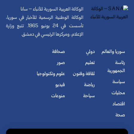
الوكالة العربية السورية للأنباء – سانا
الوكالة الوطنية الرسمية للأخبار في سوريا،
تأسست في 24 يونيو 1965. تتبع وزارة
الإعلام، ومركزها الرئيسي في دمشق.
سوريا والعالم
دولي
صحافة
رئاسة
تعليم
صور
الجمهورية
ثقافة وفنون
علوم وتكنولوجيا
سياسة
رياضة
فيديو
محليات
سياحة
منوعات
اقتصاد
صحة