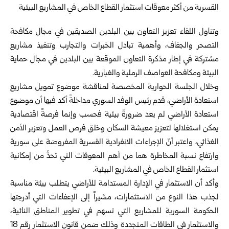
وتناول اللقاء تعزيز التعاون بين البلدين الصديقين في مجال مكافحة
التصحر ‏والجفاف، وأهمية تبادل الخبرات والتجارب وتنفيذ مشاريع
مشتركة في ‏إطار مذكرة التعاون الموقعة بين البلدين في مجال حماية
البيئة ومكافحة العواصف ‏الرملية والغبارية.‏
وخلال الجلسة الحوارية المخصصة لمناقشة موضوع تمويل مشاريع
استعادة ‏الأراضي، قدم رئيس الوفد السوري مداخلةً أكد فيها أن موضوع
استعادة الأراضي لم ‏يعد ضرورةً بيئية فحسب وإنما فرصةً اقتصادية
يمكن استغلالها لتعزيز معيشة ‏السكان وخلق فرص العمل وتعزير الأمن
الغذائي، واعتبر أنّ الإجراءات الانفرادية ‏القسرية المفروضة على سورية
وارتفاع نسبة المخاطرة هما من أهم المعوقات التي ‏تحدُّ من إمكانية
استثمار القطاع الخاص في المشاريع البيئية. ‏
وأكد أن الاستثمار في الإدارة المستدامة للأراضي يتطلب بيئة مناسبة
لجذب هذا النوع ‏من الاستثمارات، مشيراً إلى الإعفاءات التي أدرجتها
الحكومة السورية للمشاريع التي ‏تسهم في تطوير المناطق النائية،
والاستثمار في الطاقات المتجددة وذلك ضمن قانون ‏الاستثمار رقم 18