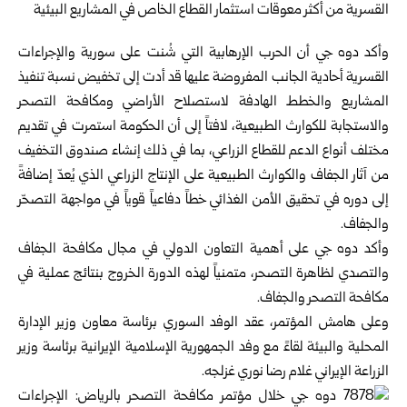
وأكد دوه جي أن الحرب الإرهابية التي شُنت على سورية والإجراءات
القسرية أحادية ‏الجانب المفروضة عليها قد أدت إلى تخفيض نسبة تنفيذ
المشاريع والخطط الهادفة ‏لاستصلاح الأراضي ومكافحة التصحر
والاستجابة للكوارث الطبيعية، لافتاً إلى أن ‏الحكومة استمرت في تقديم
مختلف أنواع الدعم للقطاع الزراعي، بما في ذلك إنشاء ‏صندوق التخفيف
من آثار الجفاف والكوارث الطبيعية على الإنتاج الزراعي الذي يُعدّ ‏إضافةً
إلى دوره في تحقيق الأمن الغذائي خطاً دفاعياً قوياً في مواجهة التصحّر
‏والجفاف.
‏وأكد دوه جي على أهمية التعاون الدولي في مجال مكافحة الجفاف
والتصدي لظاهرة ‏التصحر، متمنياً لهذه الدورة الخروج بنتائج عملية في
مكافحة التصحر والجفاف.‏
وعلى هامش المؤتمر، عقد الوفد السوري برئاسة معاون وزير الإدارة
المحلية والبيئة ‏لقاءً مع وفد الجمهورية الإسلامية الإيرانية برئاسة وزير
الزراعة الإيراني غلام رضا ‏نوري غزلجه.