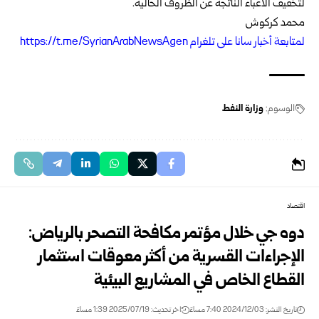
لتخفيف الأعباء الناتجة عن الظروف الحالية.
محمد كركوش
لمتابعة أخبار سانا على تلغرام https://t.me/SyrianArabNewsAgen
الوسوم:
وزارة النفط
اقتصاد
دوه جي‏ خلال مؤتمر مكافحة التصحر بالرياض:
الإجراءات القسرية من أكثر ‏معوقات استثمار
القطاع الخاص في المشاريع البيئية‏
تاريخ النشر: 2024/12/03 7:40 مساءً
اخر تحديث: 2025/07/19 1:39 مساءً