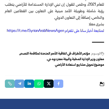
للعام 2021، وخلص للقول: إن تبني الإدارة المستدامة للأراضي يتطلب
رؤية شاملة وطويلة الأمد ‏مبنية على التعاون بين القطاعين العام
والخاص، إضافةً إلى التعاون الدولي.‏
بشرى معلا
لمتابعة أخبار سانا على تلغرام https://t.me/SyrianArabNewsAgen
الوسوم:
مؤتمر الأطراف في اتفاقية الأمم المتحدة ‏لمكافحة التصحر
معاون وزير الإدارة المحلية والبيئة معتز دوه جي
موضوع تمويل مشاريع استعادة ‏الأراضي