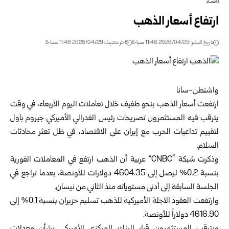
اقتصاد
ارتفاع أسعار الذهب
تاريخ النشر: 2026/04/29 11:46 صباحًا
اخر تحديث: 2026/04/29 11:46 صباحًا
واشنطن-سانا
ارتفعت أسعار الذهب بنحو طفيف خلال تعاملات اليوم الأربعاء، في وقت
يترقب فيه المستثمرون تصريحات رئيس الفدرالي الأميركي جيروم باول
لتقييم تداعيات الحرب مع إيران على الاقتصاد، في ظل تعثر محادثات
السلام.
وذكرت شبكة “CNBC” عربية أن الذهب ارتفع في المعاملات الفورية
بنسبة 0.2% ليصل إلى 4604.35 دولارات للأونصة، بعدما تراجع في
الجلسة السابقة إلى أدنى مستوياته منذ الثاني من نيسان.
وارتفعت العقود الآجلة الأميركية للذهب تسليم حزيران بنسبة 0.1% إلى
4616.90 دولاراً للأونصة.