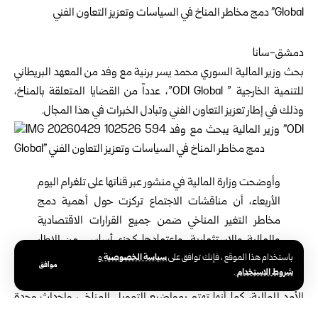
دمشق-سانا
بحث
وزير المالية السوري
محمد يسر برنية
مع وفد من المعهد البريطاني
للتنمية الخارجية ” ODI Global”، عدداً من القضايا المتعلقة بالمناخ،
وذلك في إطار تعزيز التعاون الفني وتبادل الخبرات في هذا المجال.
وأوضحت وزارة المالية في منشور عبر قناتها على تلغرام اليوم
الأربعاء، أن مناقشات الاجتماع تركزت حول أهمية دمج
مخاطر التغير المناخي ضمن جميع القرارات الاقتصادية
والمالية والاستثمارية، واعتمادها كجزء أساسي من الإطار
سياسة الخصوصية
المنطقي للسياسات المالية.
باستخدام هذا الموقع ، فإنك توافق على
و
موافق
شروط الاستخدام
.
وأكد الوزير برنية أن الوزارة تعمل على تطوير استراتيجية شاملة طويلة
الأمد للمالية، كما أنها تهتم بمواضيع التمويل المناخي، وإحداث وحدة
متخصصة بذلك ضمن هيكليتها.